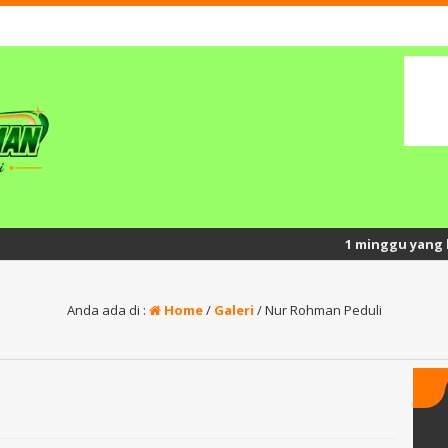
1 minggu yang lalu
/ Se
Anda ada di :
Home
/
Galeri
/
Nur Rohman Peduli
y, S.Pd.
Surato, S.Pd.I