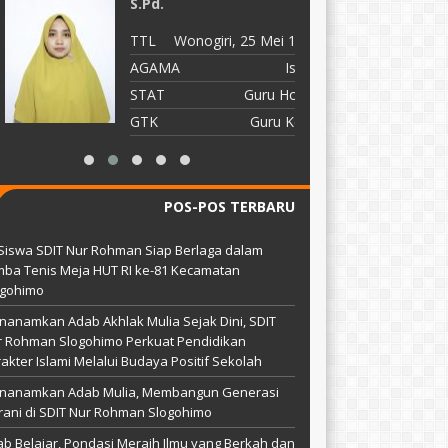
S.Pd.
T
TTL
Wonogiri, 25 Mei 1996
A
AGAMA
Islam
S
STAT
Guru Honor
G
GTK
Guru Kelas
POS-POS TERBARU
Siswa SDIT Nur Rohman Siap Berlaga dalam
ba Tenis Meja HUT RI ke-81 Kecamatan
ogohimo
anamkan Adab Akhlak Mulia Sejak Dini, SDIT
r Rohman Slogohimo Perkuat Pendidikan
akter Islami Melalui Budaya Positif Sekolah
nanamkan Adab Mulia, Membangun Generasi
ani di SDIT Nur Rohman Slogohimo
b Belajar, Pondasi Meraih Ilmu yang Berkah dan