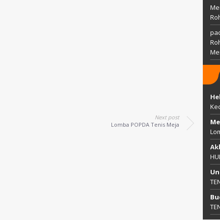
Mem
Ro
pac
Ro
Me
He
Ke
Next post
Me
Lomba POPDA Tenis Meja
Lo
Ak
HU
Un
TE
Bu
TE