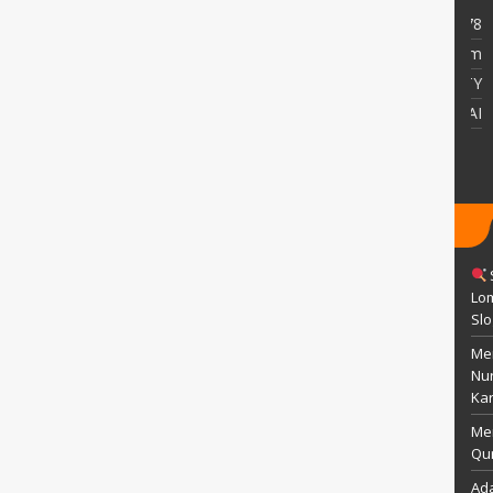
0 Maret 1992
TTL
wonogir, 25 april 1978
Islam
AGAMA
Islam
Guru
STAT
GTY
Guru Kelas
GTK
PAI
Lom
Sl
Men
Nu
Kar
Me
Qur
Ada