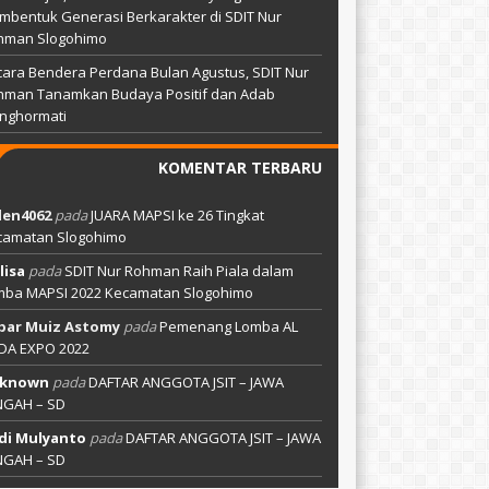
bentuk Generasi Berkarakter di SDIT Nur
hman Slogohimo
ara Bendera Perdana Bulan Agustus, SDIT Nur
hman Tanamkan Budaya Positif dan Adab
nghormati
KOMENTAR TERBARU
len4062
pada
JUARA MAPSI ke 26 Tingkat
camatan Slogohimo
lisa
pada
SDIT Nur Rohman Raih Piala dalam
mba MAPSI 2022 Kecamatan Slogohimo
bar Muiz Astomy
pada
Pemenang Lomba AL
DA EXPO 2022
known
pada
DAFTAR ANGGOTA JSIT – JAWA
NGAH – SD
di Mulyanto
pada
DAFTAR ANGGOTA JSIT – JAWA
NGAH – SD