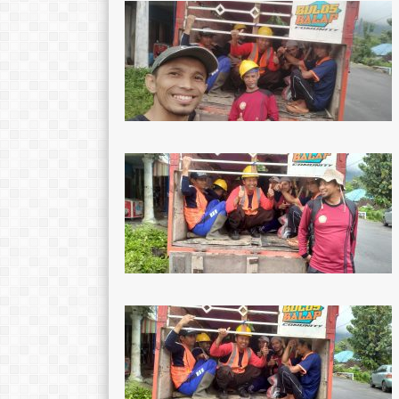
TTL
Wonogiri,23 Maret 1982
TTL
Wonogiri, 3
AGAMA
Islam
AGAMA
STAT
GTY
STAT
GTK
Kepala Sekolah
GTK