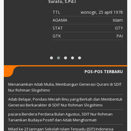
Surato, S.Pd.I
96
TTL
wonogir, 25 april 1978
am
AGAMA
Islam
or
STAT
GTY
as
GTK
PAI
POS-POS TERBARU
Menanamkan Adab Mulia, Membangun Generasi Qurani di SDIT
Nur Rohman Slogohimo
Adab Belajar, Pondasi Meraih Ilmu yang Berkah dan Membentuk
Generasi Berkarakter di SDIT Nur Rohman Slogohimo
pacara Bendera Perdana Bulan Agustus, SDIT Nur Rohman
Tanamkan Budaya Positif dan Adab Menghormati
Milad ke-23 Jaringan Sekolah Islam Terpadu (JSIT) Indonesia