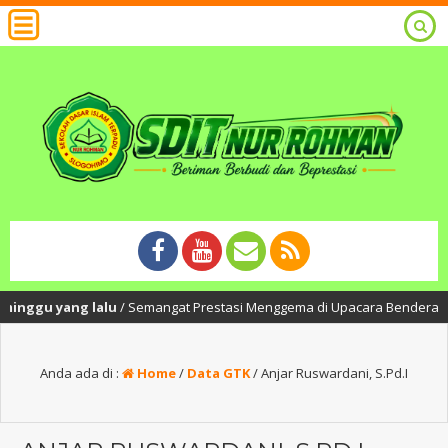
ggu yang lalu
/ Semangat Prestasi Menggema di Upacara Bendera SDIT Nur
Anda ada di :
Home
/
Data GTK
/
Anjar Ruswardani, S.Pd.I