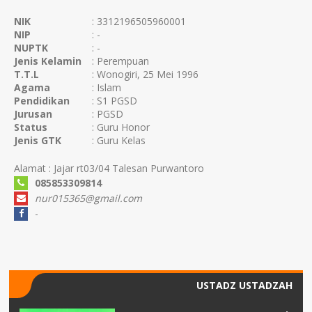
NIK
: 3312196505960001
NIP
: -
NUPTK
: -
Jenis Kelamin
: Perempuan
T.T.L
: Wonogiri, 25 Mei 1996
Agama
: Islam
Pendidikan
: S1 PGSD
Jurusan
: PGSD
Status
: Guru Honor
Jenis GTK
: Guru Kelas
Alamat : Jajar rt03/04 Talesan Purwantoro
085853309814
nur015365@gmail.com
-
USTADZ USTADZAH