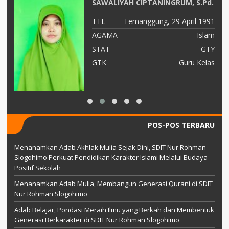
SAWALIYAH CIPTANINGRUM, S.Pd.
96
TTL
Temanggung, 29 April 1991
am
AGAMA
Islam
or
STAT
GTY
as
GTK
Guru Kelas
POS-POS TERBARU
Menanamkan Adab Akhlak Mulia Sejak Dini, SDIT Nur Rohman
Slogohimo Perkuat Pendidikan Karakter Islami Melalui Budaya
Positif Sekolah
Menanamkan Adab Mulia, Membangun Generasi Qurani di SDIT
Nur Rohman Slogohimo
Adab Belajar, Pondasi Meraih Ilmu yang Berkah dan Membentuk
Generasi Berkarakter di SDIT Nur Rohman Slogohimo