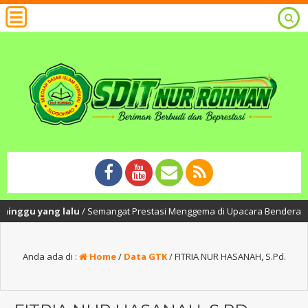
nggu yang lalu
/ Semangat Prestasi Menggema di Upacara Bendera SDIT Nu
Anda ada di :
Home
/
Data GTK
/
FITRIA NUR HASANAH, S.Pd.