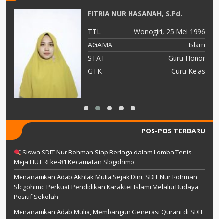
d.
FITRIA NUR HASANAH, S.Pd.
91
TTL
Wonogiri, 25 Mei 1996
am
AGAMA
Islam
TY
STAT
Guru Honor
as
GTK
Guru Kelas
POS-POS TERBARU
Siswa SDIT Nur Rohman Siap Berlaga dalam Lomba Tenis
Meja HUT RI ke-81 Kecamatan Slogohimo
Menanamkan Adab Akhlak Mulia Sejak Dini, SDIT Nur Rohman
Slogohimo Perkuat Pendidikan Karakter Islami Melalui Budaya
Positif Sekolah
Menanamkan Adab Mulia, Membangun Generasi Qurani di SDIT