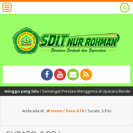
 minggu yang lalu
/ Semangat Prestasi Menggema di Upacara Bendera SDIT
Anda ada di :
Home
/
Data GTK
/
Surato, S.Pd.I