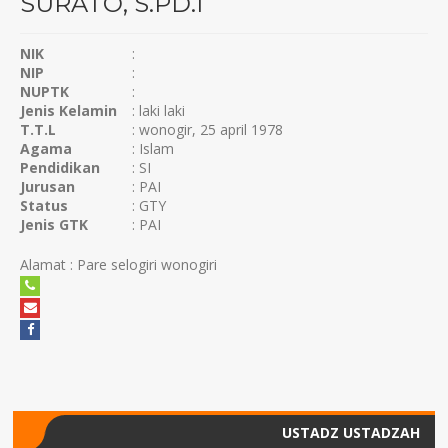
SURATO, S.PD.I
NIK
:
NIP
:
NUPTK
:
Jenis Kelamin
: laki laki
T.T.L
: wonogir, 25 april 1978
Agama
: Islam
Pendidikan
: SI
Jurusan
: PAI
Status
: GTY
Jenis GTK
: PAI
Alamat : Pare selogiri wonogiri
USTADZ USTADZAH