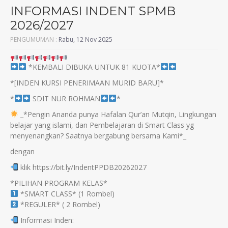
INFORMASI INDENT SPMB
2026/2027
PENGUMUMAN :
Rabu, 12 Nov 2025
*KEMBALI DIBUKA UNTUK 81 KUOTA*
*[INDEN KURSI PENERIMAAN MURID BARU]*
*
SDIT NUR ROHMAN
*
_*Pengin Ananda punya Hafalan Qur’an Mutqin, Lingkungan
belajar yang islami, dan Pembelajaran di Smart Class yg
menyenangkan? Saatnya bergabung bersama Kami*_
dengan
klik https://bit.ly/IndentPPDB20262027
*PILIHAN PROGRAM KELAS*
*SMART CLASS* (1 Rombel)
*REGULER* ( 2 Rombel)
Informasi Inden: