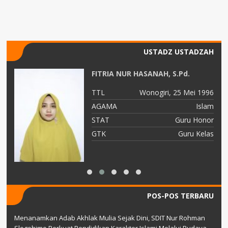
USTADZ USTADZAH
d.
FITRIA NUR HASANAH, S.Pd.
91
TTL
Wonogiri, 25 Mei 1996
am
AGAMA
Islam
TY
STAT
Guru Honor
as
GTK
Guru Kelas
POS-POS TERBARU
Menanamkan Adab Akhlak Mulia Sejak Dini, SDIT Nur Rohman