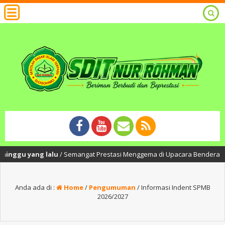
nggu yang lalu
/ Semangat Prestasi Menggema di Upacara Bendera SDIT Nu
Anda ada di :
Home
/
Pengumuman
/
Informasi Indent SPMB
2026/2027