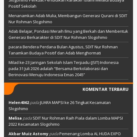
Slogohimo Perkuat Pendidikan Karakter Islami Melalui Budaya
Positif Sekolah
Menanamkan Adab Mulia, Membangun Generasi Qurani di SDIT
Nur Rohman Slogohimo
Adab Belajar, Pondasi Meraih Ilmu yang Berkah dan Membentuk
Generasi Berkarakter di SDIT Nur Rohman Slogohimo
pacara Bendera Perdana Bulan Agustus, SDIT Nur Rohman
Tanamkan Budaya Positif dan Adab Menghormati
Milad ke-23 Jaringan Sekolah Islam Terpadu (JSIT) Indonesia
pada 31 Juli 2026 adalah “Bersama Berkolaborasi dan
Berinovasi Menuju Indonesia Emas 2045”
KOMENTAR TERBARU
Helen4062
pada
JUARA MAPSI ke 26 Tingkat Kecamatan
Slogohimo
Melisa
pada
SDIT Nur Rohman Raih Piala dalam Lomba MAPSI
2022 Kecamatan Slogohimo
Akbar Muiz Astomy
pada
Pemenang Lomba AL HUDA EXPO