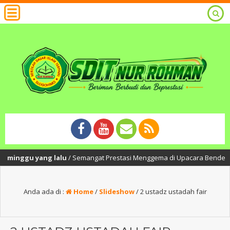
 minggu yang lalu
/ Semangat Prestasi Menggema di Upacara Bendera SDIT
Anda ada di :
Home
/
Slideshow
/
2 ustadz ustadah fair