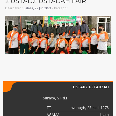
2 USTADZ USTADAH FAIR
Diterbitkan :
Selasa, 22 Jun 2021
- Kategori :
USTADZ USTADZAH
Surato, S.Pd.I
82
TTL
wonogir, 25 april 1978
am
AGAMA
Islam