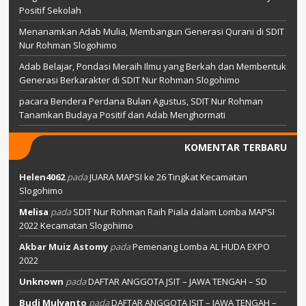
Positif Sekolah
Menanamkan Adab Mulia, Membangun Generasi Qurani di SDIT
Nur Rohman Slogohimo
Adab Belajar, Pondasi Meraih Ilmu yang Berkah dan Membentuk
Generasi Berkarakter di SDIT Nur Rohman Slogohimo
pacara Bendera Perdana Bulan Agustus, SDIT Nur Rohman
Tanamkan Budaya Positif dan Adab Menghormati
KOMENTAR TERBARU
Helen4062
pada
JUARA MAPSI ke 26 Tingkat Kecamatan
Slogohimo
Melisa
pada
SDIT Nur Rohman Raih Piala dalam Lomba MAPSI
2022 Kecamatan Slogohimo
Akbar Muiz Astomy
pada
Pemenang Lomba AL HUDA EXPO
2022
Unknown
pada
DAFTAR ANGGOTA JSIT – JAWA TENGAH – SD
Budi Mulyanto
pada
DAFTAR ANGGOTA JSIT – JAWA TENGAH –