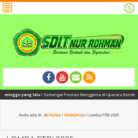
minggu yang lalu
/ Semangat Prestasi Menggema di Upacara Bendera SDIT 
Anda ada di :
Home
/
Slideshow
/
Lomba FTBI 2025