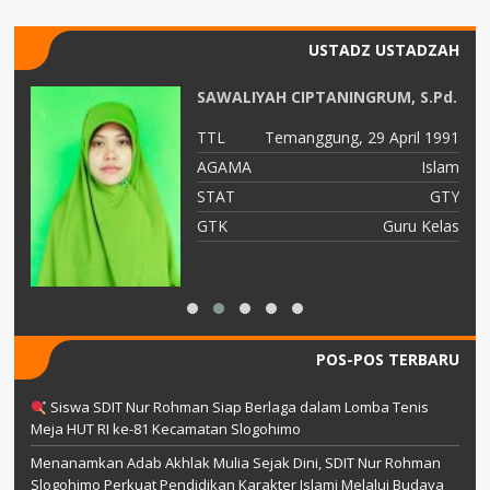
USTADZ USTADZAH
SAWALIYAH CIPTANINGRUM, S.Pd.
82
TTL
Temanggung, 29 April 1991
am
AGAMA
Islam
TY
STAT
GTY
ah
GTK
Guru Kelas
POS-POS TERBARU
Siswa SDIT Nur Rohman Siap Berlaga dalam Lomba Tenis
Meja HUT RI ke-81 Kecamatan Slogohimo
Menanamkan Adab Akhlak Mulia Sejak Dini, SDIT Nur Rohman
Slogohimo Perkuat Pendidikan Karakter Islami Melalui Budaya