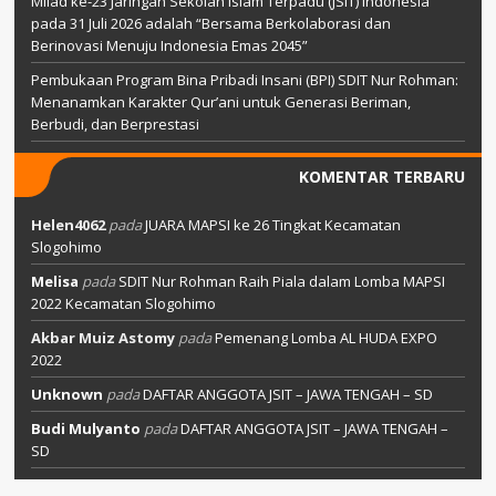
Milad ke-23 Jaringan Sekolah Islam Terpadu (JSIT) Indonesia
pada 31 Juli 2026 adalah “Bersama Berkolaborasi dan
Berinovasi Menuju Indonesia Emas 2045”
Pembukaan Program Bina Pribadi Insani (BPI) SDIT Nur Rohman:
Menanamkan Karakter Qur’ani untuk Generasi Beriman,
Berbudi, dan Berprestasi
KOMENTAR TERBARU
Helen4062
pada
JUARA MAPSI ke 26 Tingkat Kecamatan
Slogohimo
Melisa
pada
SDIT Nur Rohman Raih Piala dalam Lomba MAPSI
2022 Kecamatan Slogohimo
Akbar Muiz Astomy
pada
Pemenang Lomba AL HUDA EXPO
2022
Unknown
pada
DAFTAR ANGGOTA JSIT – JAWA TENGAH – SD
Budi Mulyanto
pada
DAFTAR ANGGOTA JSIT – JAWA TENGAH –
SD