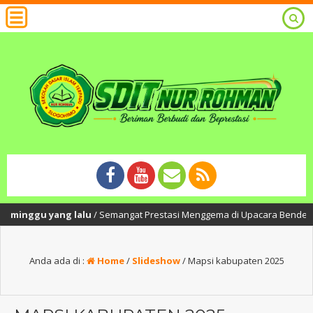
 minggu yang lalu
/ Semangat Prestasi Menggema di Upacara Bendera SDIT
Anda ada di :
Home
/
Slideshow
/
Mapsi kabupaten 2025