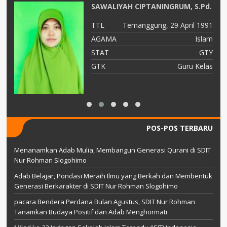
SAWALIYAH CIPTANINGRUM, S.Pd.
82
TTL
Temanggung, 29 April 1991
am
AGAMA
Islam
TY
STAT
GTY
ah
GTK
Guru Kelas
POS-POS TERBARU
Menanamkan Adab Mulia, Membangun Generasi Qurani di SDIT
Nur Rohman Slogohimo
Adab Belajar, Pondasi Meraih Ilmu yang Berkah dan Membentuk
Generasi Berkarakter di SDIT Nur Rohman Slogohimo
pacara Bendera Perdana Bulan Agustus, SDIT Nur Rohman
Tanamkan Budaya Positif dan Adab Menghormati