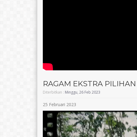
TTL
Wonogiri,23 Maret 1982
TTL
Wonogiri, 3
AGAMA
Islam
AGAMA
STAT
GTY
STAT
GTK
Kepala Sekolah
GTK
RAGAM EKSTRA PILIHAN
Diterbitkan :
Minggu, 26 Feb 2023
25 Februari 2023
Pemutar
Video