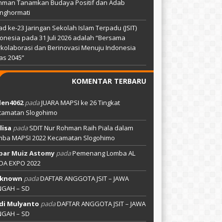
hman Tanamkan Budaya Positif dan Adab
nghormati
ad ke-23 Jaringan Sekolah Islam Terpadu (JSIT)
onesia pada 31 Juli 2026 adalah “Bersama
kolaborasi dan Berinovasi Menuju Indonesia
as 2045”
KOMENTAR TERBARU
len4062
pada
JUARA MAPSI ke 26 Tingkat
camatan Slogohimo
lisa
pada
SDIT Nur Rohman Raih Piala dalam
mba MAPSI 2022 Kecamatan Slogohimo
bar Muiz Astomy
pada
Pemenang Lomba AL
DA EXPO 2022
known
pada
DAFTAR ANGGOTA JSIT – JAWA
NGAH – SD
di Mulyanto
pada
DAFTAR ANGGOTA JSIT – JAWA
NGAH – SD