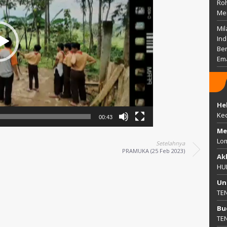
Ro
Me
Mil
Ind
Ber
Em
He
Ke
00:43
Me
Lo
Setelahnya
PRAMUKA (25 Feb 2023)
Ak
HU
Un
TE
Bu
TE