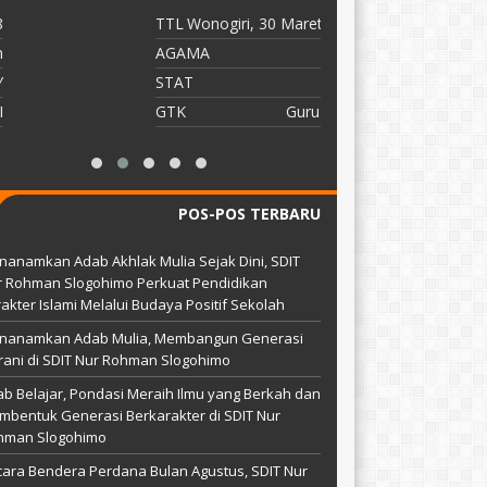
TTL
Wonogiri, 30 Maret 1992
T
AGAMA
Islam
A
STAT
Guru
S
GTK
Guru Kelas
G
POS-POS TERBARU
anamkan Adab Akhlak Mulia Sejak Dini, SDIT
r Rohman Slogohimo Perkuat Pendidikan
akter Islami Melalui Budaya Positif Sekolah
nanamkan Adab Mulia, Membangun Generasi
ani di SDIT Nur Rohman Slogohimo
b Belajar, Pondasi Meraih Ilmu yang Berkah dan
bentuk Generasi Berkarakter di SDIT Nur
hman Slogohimo
ara Bendera Perdana Bulan Agustus, SDIT Nur