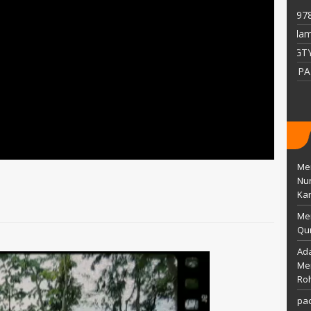
TTL
wonogir, 25 april 1978
 agustus 1991
AGAMA
Islam
Islam
STAT
GTY
GTY
GTK
PAI
Pustakawan
Men
Nu
Kar
Me
Qur
Ada
Mem
Ro
pac