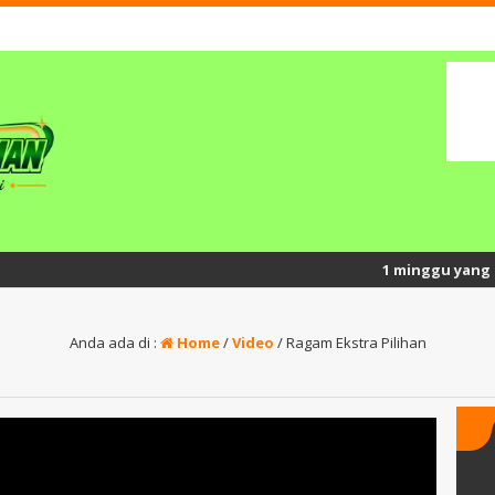
1 minggu yang lalu
/ Se
Anda ada di :
Home
/
Video
/
Ragam Ekstra Pilihan
yatno
Surato, S.Pd.I