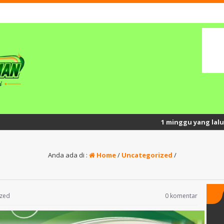
1 minggu yang lalu
/ Semang
Anda ada di :
Home
/
Uncategorized
/
ized
0 komentar
yatno
FITRIA NUR HASANAH,