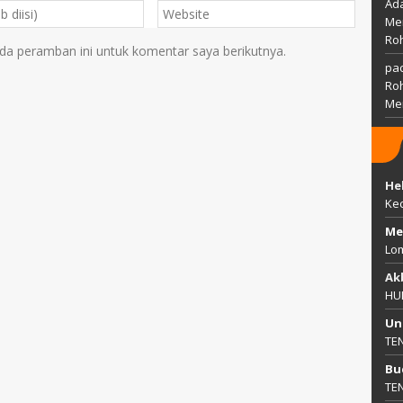
Ada
Mem
Ro
da peramban ini untuk komentar saya berikutnya.
pac
Ro
Me
He
Ke
Me
Lo
Ak
HU
Un
TE
Bu
TE