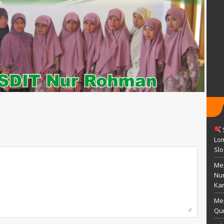
S.Pd.
 agustus 1991
TTL
Wonogiri, 25 Mei 1996
Islam
AGAMA
Islam
GTY
STAT
Guru Honor
Pustakawan
GTK
Guru Kelas
Lom
Sl
Men
Nu
Kar
Me
Qur