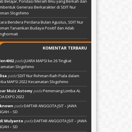
b Belajar, Pondasi Meraih Ilmu yang Berkah dan
bentuk Generasi Berkarakter di SDIT Nur
hman Slogohimo
ara Bendera Perdana Bulan Agustus, SDIT Nur
hman Tanamkan Budaya Positif dan Adab
nghormati
KOMENTAR TERBARU
len4062
pada
JUARA MAPSI ke 26 Tingkat
camatan Slogohimo
lisa
pada
SDIT Nur Rohman Raih Piala dalam
mba MAPSI 2022 Kecamatan Slogohimo
bar Muiz Astomy
pada
Pemenang Lomba AL
DA EXPO 2022
known
pada
DAFTAR ANGGOTA JSIT – JAWA
NGAH – SD
di Mulyanto
pada
DAFTAR ANGGOTA JSIT – JAWA
NGAH – SD