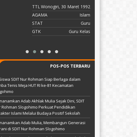
C
TTL
Wonogiri, 30 Maret 1992
T
AGAMA
Islam
STAT
Guru
A
GTK
Guru Kelas
S
G
POS-POS TERBARU
Siswa SDIT Nur Rohman Siap Berlaga dalam
ba Tenis Meja HUT RI ke-81 Kecamatan
ogohimo
anamkan Adab Akhlak Mulia Sejak Dini, SDIT
r Rohman Slogohimo Perkuat Pendidikan
akter Islami Melalui Budaya Positif Sekolah
nanamkan Adab Mulia, Membangun Generasi
ani di SDIT Nur Rohman Slogohimo