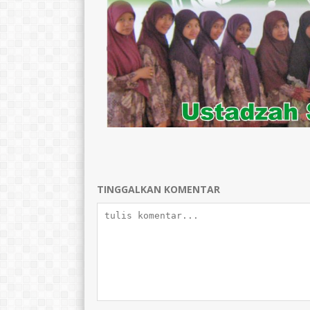
TTL
Wonogiri,12 Januari 1984
TTL
Wonogiri, 3
AGAMA
Islam
AGAMA
STAT
Guru
STAT
GTK
Guru PAI
GTK
TINGGALKAN KOMENTAR