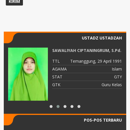
USTADZ USTADZAH
SAWALIYAH CIPTANINGRUM, S.Pd.
82
TTL
Temanggung, 29 April 1991
am
AGAMA
Islam
TY
STAT
GTY
ah
GTK
Guru Kelas
POS-POS TERBARU