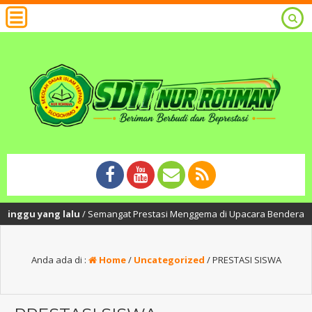
ggu yang lalu
/ Semangat Prestasi Menggema di Upacara Bendera SDIT Nur
Anda ada di :
Home
/
Uncategorized
/
PRESTASI SISWA