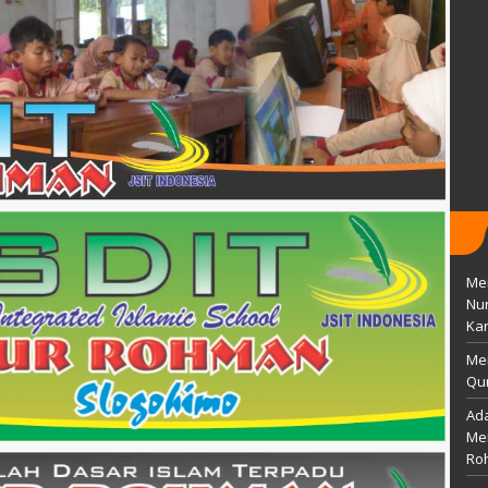
TTL
wonogir, 25 april 1978
 25 Mei 1996
AGAMA
Islam
Islam
STAT
GTY
Guru Honor
GTK
PAI
Guru Kelas
Men
Nu
Kar
Me
Qur
Ada
Mem
Ro