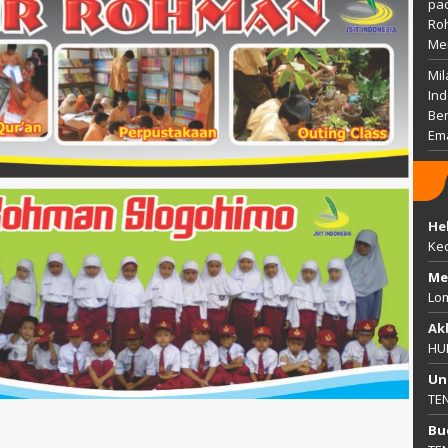
pac
Ro
Me
Mil
Ind
Ber
Em
He
Ke
Me
Lo
Ak
HU
Un
TE
Bu