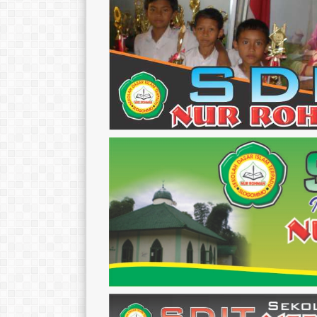
CIPTANINGRUM, S.Pd.
S.Pd.
TTL
TTL
Wonogiri,
Temanggung, 29 April 1991
AGAMA
AGAMA
Islam
STAT
STAT
GTY
GTK
GTK
Guru Kelas