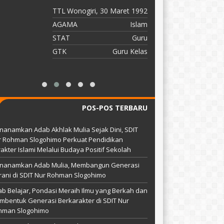
TTL
Wonogiri, 30 Maret 1992
T
AGAMA
Islam
A
STAT
Guru
S
GTK
Guru Kelas
G
POS-POS TERBARU
anamkan Adab Akhlak Mulia Sejak Dini, SDIT
r Rohman Slogohimo Perkuat Pendidikan
akter Islami Melalui Budaya Positif Sekolah
nanamkan Adab Mulia, Membangun Generasi
ani di SDIT Nur Rohman Slogohimo
b Belajar, Pondasi Meraih Ilmu yang Berkah dan
bentuk Generasi Berkarakter di SDIT Nur
hman Slogohimo