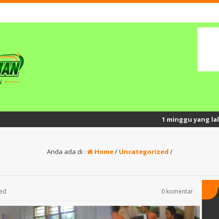
1 minggu yang lalu
/ Semangat 
Anda ada di :
Home
/
Uncategorized
/
zed
0 komentar
SANAH,
Surato, S.Pd.I