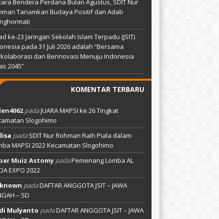
ara Bendera Perdana Bulan Agustus, SDIT Nur
hman Tanamkan Budaya Positif dan Adab
nghormati
ad ke-23 Jaringan Sekolah Islam Terpadu (JSIT)
onesia pada 31 Juli 2026 adalah “Bersama
kolaborasi dan Berinovasi Menuju Indonesia
as 2045”
KOMENTAR TERBARU
len4062
pada
JUARA MAPSI ke 26 Tingkat
camatan Slogohimo
lisa
pada
SDIT Nur Rohman Raih Piala dalam
mba MAPSI 2022 Kecamatan Slogohimo
bar Muiz Astomy
pada
Pemenang Lomba AL
DA EXPO 2022
known
pada
DAFTAR ANGGOTA JSIT – JAWA
NGAH – SD
di Mulyanto
pada
DAFTAR ANGGOTA JSIT – JAWA