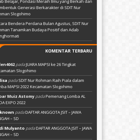
b Belajar, Pondasi Meraih Ilmu yang Berkah dan
bentuk Generasi Berkarakter di SDIT Nur
hman Slogohimo
ara Bendera Perdana Bulan Agustus, SDIT Nur
hman Tanamkan Budaya Positif dan Adab
nghormati
KOMENTAR TERBARU
len4062
pada
JUARA MAPSI ke 26 Tingkat
camatan Slogohimo
lisa
pada
SDIT Nur Rohman Raih Piala dalam
mba MAPSI 2022 Kecamatan Slogohimo
bar Muiz Astomy
pada
Pemenang Lomba AL
DA EXPO 2022
known
pada
DAFTAR ANGGOTA JSIT – JAWA
NGAH – SD
di Mulyanto
pada
DAFTAR ANGGOTA JSIT – JAWA
NGAH – SD