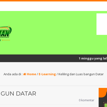
1 minggu yang lalu
/ Seman
Anda ada di :
Home
/
E-Learning
/
Keliling dan Luas bangun Datar
NGUN DATAR
0 komentar
SAWALIYAH