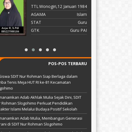
TTL
Wonogiri,12 Januari 1984
T
AGAMA
Islam
A
STAT
Guru
S
GTK
Guru PAI
G
POS-POS TERBARU
Siswa SDIT Nur Rohman Siap Berlaga dalam
ba Tenis Meja HUT RI ke-81 Kecamatan
ogohimo
anamkan Adab Akhlak Mulia Sejak Dini, SDIT
r Rohman Slogohimo Perkuat Pendidikan
akter Islami Melalui Budaya Positif Sekolah
nanamkan Adab Mulia, Membangun Generasi
ani di SDIT Nur Rohman Slogohimo