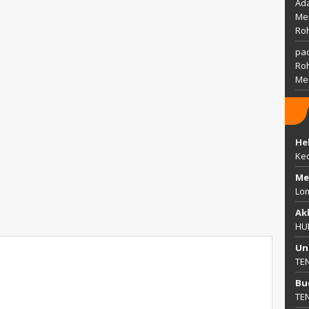
Ada
Mem
Ro
pac
Ro
Me
He
Ke
Me
Lo
Ak
HU
Un
TE
Bu
TE