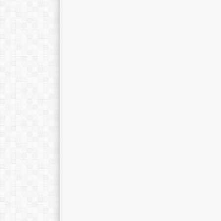
S.Pd.
TTL
wonogir, 
TTL
Wonogiri, 25 Mei 1996
AGAMA
AGAMA
Islam
STAT
STAT
Guru Honor
GTK
GTK
Guru Kelas