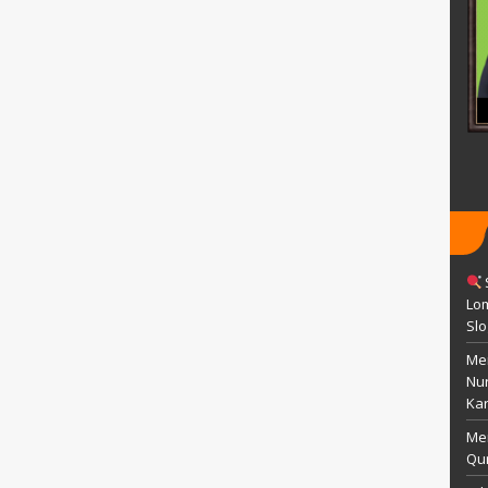
CIPTANINGRUM, S.Pd.
25 april 1978
TTL
Islam
Temanggung, 29 April 1991
GTY
AGAMA
Islam
PAI
STAT
GTY
GTK
Guru Kelas
Lom
Sl
Men
Nu
Kar
Me
Qur