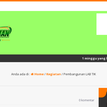
1 minggu yang lalu
/ Se
Anda ada di :
Home
/
Kegiatan
/
Pembangunan LAB TIK
0 komentar
ni, S.Pd.I
SAWALIYAH