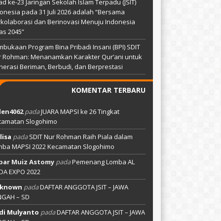
ad ke-23 Jaringan Sekolah Islam Terpadu (JSIT)
onesia pada 31 Juli 2026 adalah “Bersama
kolaborasi dan Berinovasi Menuju Indonesia
as 2045”
bukaan Program Bina Pribadi Insani (BPI) SDIT
r Rohman: Menanamkan Karakter Qur’ani untuk
erasi Beriman, Berbudi, dan Berprestasi
KOMENTAR TERBARU
len4062
pada
JUARA MAPSI ke 26 Tingkat
camatan Slogohimo
lisa
pada
SDIT Nur Rohman Raih Piala dalam
mba MAPSI 2022 Kecamatan Slogohimo
bar Muiz Astomy
pada
Pemenang Lomba AL
DA EXPO 2022
known
pada
DAFTAR ANGGOTA JSIT – JAWA
NGAH – SD
di Mulyanto
pada
DAFTAR ANGGOTA JSIT – JAWA