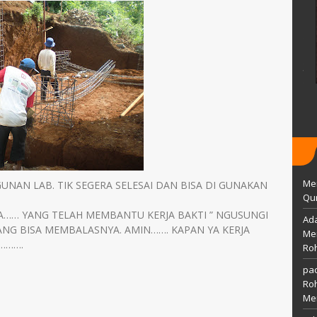
CIPTANINGRUM, S.Pd.
 Januari 1984
TTL
Islam
Temanggung, 29 April 1991
Guru
AGAMA
Islam
Guru PAI
STAT
GTY
GTK
Guru Kelas
Me
AN LAB. TIK SEGERA SELESAI DAN BISA DI GUNAKAN
Qur
…… YANG TELAH MEMBANTU KERJA BAKTI ” NGUSUNGI
Ada
NG BISA MEMBALASNYA. AMIN……. KAPAN YA KERJA
Mem
E……….
Ro
pac
Ro
Me