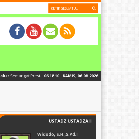
mangat Prestasi Menggema di Upacara Bendera SDIT Nur Rohman: Apresiasi
06
:
18
10
- KAMIS, 06-08-2026
USTADZ USTADZAH
Widodo, S.H.,S.Pd.I
B