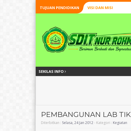
TUJUAN PENDIDIKAN
VISI DAN MISI
SEKILAS INFO
PEMBANGUNAN LAB TIK
Diterbitkan :
Selasa, 24 Jan 2012
- Kategori :
Kegiatan
Surato, S.Pd.I
Anjar Ruswarda