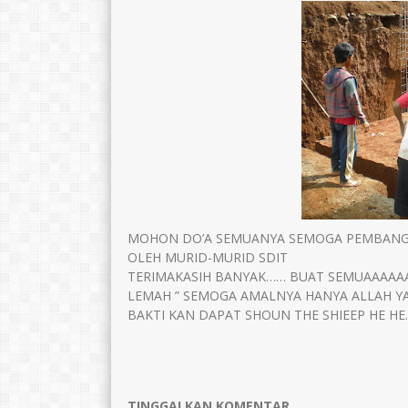
TTL
wonogir, 25 april 1978
TTL
Wonogiri,12
AGAMA
Islam
AGAMA
STAT
GTY
STAT
GTK
PAI
GTK
MOHON DO’A SEMUANYA SEMOGA PEMBANGUN
OLEH MURID-MURID SDIT
TERIMAKASIH BANYAK…… BUAT SEMUAAAAAA
LEMAH ” SEMOGA AMALNYA HANYA ALLAH YA
BAKTI KAN DAPAT SHOUN THE SHIEEP HE H
TINGGALKAN KOMENTAR