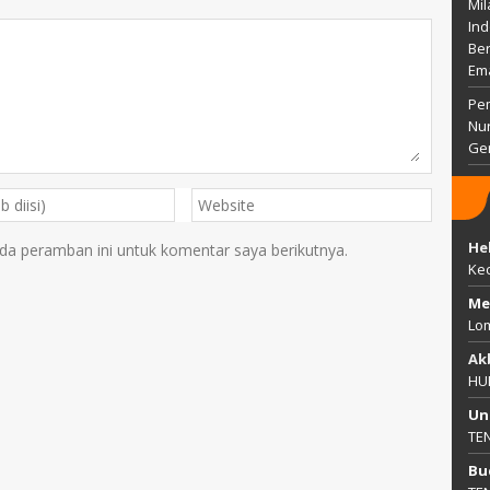
Mil
Ind
Ber
Em
Pem
Nu
Gen
He
da peramban ini untuk komentar saya berikutnya.
Ke
Me
Lo
Ak
HU
Un
TE
Bu