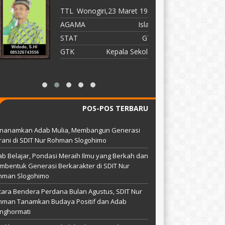
TTL
Wonogiri,23 Maret 1982
T
AGAMA
Islam
A
STAT
GTY
S
GTK
Kepala Sekolah
G
POS-POS TERBARU
nanamkan Adab Mulia, Membangun Generasi
ani di SDIT Nur Rohman Slogohimo
b Belajar, Pondasi Meraih Ilmu yang Berkah dan
bentuk Generasi Berkarakter di SDIT Nur
hman Slogohimo
ara Bendera Perdana Bulan Agustus, SDIT Nur
hman Tanamkan Budaya Positif dan Adab
nghormati