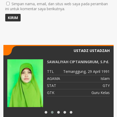
Simpan nama, email, dan situs web saya pada peramban
ini untuk komentar saya berikutnya.
USTADZ USTADZAH
SAWALIYAH CIPTANINGRUM, S.Pd.
96
TTL
Temanggung, 29 April 1991
am
AGAMA
Islam
or
STAT
GTY
as
GTK
Guru Kelas