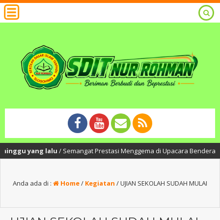
nggu yang lalu
/ Semangat Prestasi Menggema di Upacara Bendera SDIT Nu
Anda ada di :
Home
/
Kegiatan
/
UJIAN SEKOLAH SUDAH MULAI