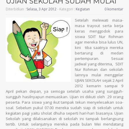
UJIAN SEKOLAH SUDAH MULAI
Diterbitkan :
Selasa, 3 Apr 2012
- Kategori :
Kegiatan
0 komentar
Setelah melewati masa-
masa trayout serta kerja
keras menggodok para
siswa SDIT Nur Rohman
agar mereka bisa lulus UN,
kini tiba saatnya mereka
bertarung di medan
pertempuran. Sesuai
jadwal yang diterima,
SDIT
Nur Rohman dan sekolah
lainnya
mulai menggelar
UJIAN SEKOLAH sejak 2 April
2012 kemarin sampai 9
April pekan depan, ya semoga setelah usaha yang sungguh-
sungguh hasilnyapun memuaskan. Ujian ini diikuti oleh 29 orang
peserta. Para siswa yang ikut tampak tekun menyelesaikan soa-
soal. Sebelum pukul 07.00 me
reka sudah siap di sekolah untuk
kegiatan pagi yaitu sholat dhuha seperti hari-hari biasanya. Ujian
Sekolah yang dilaksanakan di sekolah ini tampak berlangsung
tertib. Untuk selanjutnya mereka pada bulan Mei mendatang