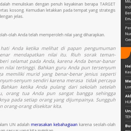
Mil
dalah menuliskan dengan penuh keyakinan berapa TARGET
Ind
rtas kosong. Kemudian letakkan pada tempat yang strategis
Ber
engan jelas.
Em
Pem
Nu
olah-olah Anda telah memperoleh nilai yang diharapkan.
Gen
hati Anda ketika melihat di papan pengumuman
nar mendapatkan nilai itu. Riuh sorak teman-
beri selamat pada Anda, karena Anda benar-banar
He
n nilai tertinggi. Bahkan guru Anda pun tersenyum
Ke
a memiliki murid yang benar-benar jenius seperti
nyum-senyum sendiri karena merasa tidak percaya
Me
 Bahkan ketika Anda pulang dari sekolah setelah
Lo
u, orang tua Anda pun sangat bangga sehingga
Ak
knya pada setiap orang yang dijumpainya. Sungguh
HU
orang-orang disekitar kita.
Un
TE
 dalam UN adalah
merasakan kebahagiaan
karena seolah-olah
Bu
aan sesuai yang kita inginkan.