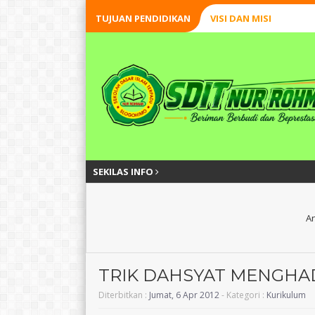
TUJUAN PENDIDIKAN
VISI DAN MISI
SEKILAS INFO
An
TRIK DAHSYAT MENGHAD
Diterbitkan :
Jumat, 6 Apr 2012
- Kategori :
Kurikulum
FITRIA NUR HASANAH,
Anjar Ruswarda