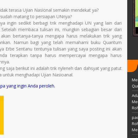
CIPTANINGRUM, S.Pd.
 Januari 1984
ak terasa Ujian Nasional semakin mendekat ya?
TTL
Islam
 sudah matang to persiapan UNnya?
Temanggung, 29 April 1991
saya ingin sedikit berbagi trik menghadapi UN yang lain dari
Guru
AGAMA
Islam
. Setelah membaca tulisan ini, mungkin sebagian besar dari
Guru PAI
STAT
GTY
akan bertanya-tanya mengapa harus melakukan trik yang
GTK
Guru Kelas
ankan. Namun bagi yang telah memahami buku Quantum
rya Erbe Sentanu tentunya tulisan yang saya posting ini akan
nda terapkan tanpa harus mempercayai mengapa harus
nnya.
g saja berikut ini adalah trik nyleneh dan dahsyat yang patut
 untuk menghadapi Ujian Nasioanal.
Me
pa yang ingin Anda peroleh.
Qur
Ada
Mem
Ro
pac
Ro
Me