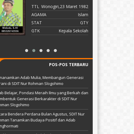
TTL
Wonogiri,23 Maret 1982
T
AGAMA
Islam
A
STAT
GTY
S
GTK
Kepala Sekolah
G
POS-POS TERBARU
nanamkan Adab Mulia, Membangun Generasi
ani di SDIT Nur Rohman Slogohimo
b Belajar, Pondasi Meraih Ilmu yang Berkah dan
bentuk Generasi Berkarakter di SDIT Nur
hman Slogohimo
ara Bendera Perdana Bulan Agustus, SDIT Nur
hman Tanamkan Budaya Positif dan Adab
nghormati