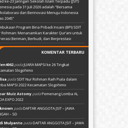
ad ke-23 Jaringan Sekolah Islam Terpadu (JSIT)
onesia pada 31 Juli 2026 adalah “Bersama
kolaborasi dan Berinovasi Menuju Indonesia
as 2045”
bukaan Program Bina Pribadi Insani (BPI) SDIT
r Rohman: Menanamkan Karakter Qur’ani untuk
erasi Beriman, Berbudi, dan Berprestasi
KOMENTAR TERBARU
len4062
pada
JUARA MAPSI ke 26 Tingkat
camatan Slogohimo
lisa
pada
SDIT Nur Rohman Raih Piala dalam
mba MAPSI 2022 Kecamatan Slogohimo
bar Muiz Astomy
pada
Pemenang Lomba AL
DA EXPO 2022
known
pada
DAFTAR ANGGOTA JSIT – JAWA
NGAH – SD
di Mulyanto
pada
DAFTAR ANGGOTA JSIT – JAWA