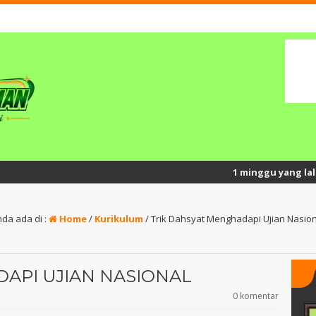
1 minggu yang lalu
/ Semang
da ada di :
Home
/
Kurikulum
/
Trik Dahsyat Menghadapi Ujian Nasion
API UJIAN NASIONAL
0 komentar
ni, S.Pd.I
SAWALIYAH