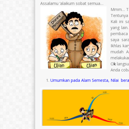
S.Pd.
Assalamu ‘alaikum sobat semua…
TTL
Wonogiri,12
Mmm… Tid
TTL
Wonogiri, 25 Mei 1996
AGAMA
Tentunya
AGAMA
Islam
Kali ini 
STAT
STAT
Guru Honor
yang lain
GTK
pembaca 
GTK
Guru Kelas
saya sar
Ikhlas ka
mudah A
melakuka
O
k
langsun
Anda coba
Umumkan pada Alam Semesta, Nilai
bera