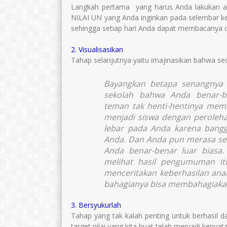
Langkah pertama yang harus Anda lakukan a
NILAI UN yang Anda inginkan pada selembar ke
sehingga setiap hari Anda dapat membacanya d
2. Visualisasikan
Tahap selanjutnya yaitu imajinasikan bahwa se
Bayangkan betapa senangnya 
sekolah bahwa Anda benar-be
teman tak henti-hentinya mem
menjadi siswa dengan peroleha
lebar pada Anda karena bangg
Anda. Dan Anda pun merasa se
Anda benar-benar luar biasa.
melihat hasil pengumuman it
menceritakan keberhasilan ana
bahagianya bisa membahagiakan 
3. Bersyukurlah
Tahap yang tak kalah penting untuk berhasil
target nilai yang kita buat telah menjadi kenyat