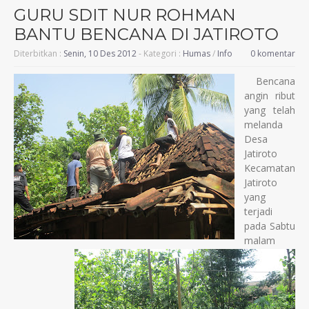
GURU SDIT NUR ROHMAN
BANTU BENCANA DI JATIROTO
Diterbitkan :
Senin, 10 Des 2012
- Kategori :
Humas
/
Info
0 komentar
Bencana
angin ribut
yang telah
melanda
Desa
Jatiroto
Kecamatan
Jatiroto
yang
terjadi
pada Sabtu
malam