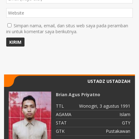
Simpan nama, email, dan situs web saya pada peramban
ini untuk komentar saya berikutnya.
USTADZ USTADZAH
d.
Brian Agus Priyatno
91
TTL
Wonogiri, 3 agustus 1991
am
AGAMA
Islam
TY
STAT
GTY
as
GTK
Pustakawan