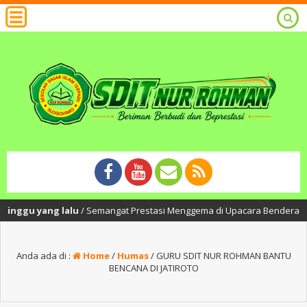
ggu yang lalu
/ Semangat Prestasi Menggema di Upacara Bendera SDIT Nur
Anda ada di :
Home
/
Humas
/
GURU SDIT NUR ROHMAN BANTU
BENCANA DI JATIROTO