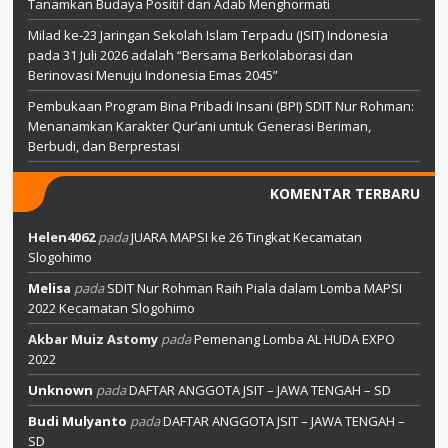
Tanamkan Budaya Positif dan Adab Menghormati
Milad ke-23 Jaringan Sekolah Islam Terpadu (JSIT) Indonesia
pada 31 Juli 2026 adalah “Bersama Berkolaborasi dan
Berinovasi Menuju Indonesia Emas 2045”
Pembukaan Program Bina Pribadi Insani (BPI) SDIT Nur Rohman:
Menanamkan Karakter Qur’ani untuk Generasi Beriman,
Berbudi, dan Berprestasi
KOMENTAR TERBARU
Helen4062
pada
JUARA MAPSI ke 26 Tingkat Kecamatan
Slogohimo
Melisa
pada
SDIT Nur Rohman Raih Piala dalam Lomba MAPSI
2022 Kecamatan Slogohimo
Akbar Muiz Astomy
pada
Pemenang Lomba AL HUDA EXPO
2022
Unknown
pada
DAFTAR ANGGOTA JSIT – JAWA TENGAH – SD
Budi Mulyanto
pada
DAFTAR ANGGOTA JSIT – JAWA TENGAH –
SD