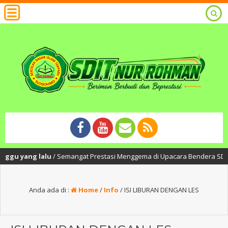
yang lalu
/ Semangat Prestasi Menggema di Upacara Bendera SDIT Nur Roh
Anda ada di :
Home
/
Info
/
ISI LIBURAN DENGAN LES