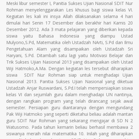
Meski libur semester I, Panitia Sukses Ujian Nasional SDIT Nur
Rohman menyelenggarakan Les khusus bagi siswa kelas VI.
Kegiatan les kali ini insya Allah dilaksanakan selama 4 hari
dimulai hari Senin 17 Desember dan berakhir hari Kamis 20
Desember 2012. Ada 3 mata pelajaran yang diberikan kepada
siswa yaitu Bahasa Indonesia yang diampu Ustad
Mulyono,S.Pd, Matematika oleh Ustadzah NArti, S.Pd dan Ilmu
Pengetahuan Alam yang disampaikan oleh Ustadzah Sri
Haryani, S.Pd. Ditambah satu lagi yaitu Motivasi Belajar dan
Trik Sukses Ujian Nasional 2013 yang disampaikan oleh Ustad
Wiji Hatmoko,A.Ma. Dengan kegiatan les tersebut diharapkan
siswa SDIT Nur Rohman siap untuk menghadapi Ujian
Nasional 2013. Panitia Sukses Ujian Nasional yang diketuai
Ustadzah Anjar Ruswardani, S.Pd.I telah mempersiapkan siswa
kelas VI dan sejumlah guru dalam menghadapi UN nantinya,
dengan rangkain program yang telah dirancang sejak awal
semester. Persiapan guru diantaranya dengan mengundang
Pak Wiji Hatmoko yang seperti diketahui beliau adalah mantan
guru SDIT Nur Rohman yang sekarang mengajar di SD N 2
Watusomo. Pada tahun kemarin beliau berhasil membawa 2
siswanya meraih nilai matematika 10. Inilah yang diharapkan