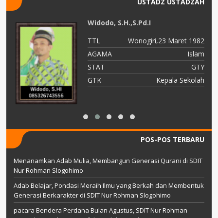
USTADZ USTADZAH
Widodo, S.H.,S.Pd.I
84
TTL
Wonogiri,23 Maret 1982
am
AGAMA
Islam
ru
STAT
GTY
AI
GTK
Kepala Sekolah
POS-POS TERBARU
Menanamkan Adab Mulia, Membangun Generasi Qurani di SDIT
Nur Rohman Slogohimo
Adab Belajar, Pondasi Meraih Ilmu yang Berkah dan Membentuk
Generasi Berkarakter di SDIT Nur Rohman Slogohimo
pacara Bendera Perdana Bulan Agustus, SDIT Nur Rohman