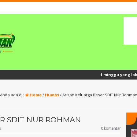
1 minggu yang lalu
/ Semangat
Anda ada di :
Home
/
Humas
/
Arisan Keluarga Besar SDIT Nur Rohma
AR SDIT NUR ROHMAN
o
0 komentar
Widodo, S.H.,S.Pd.I