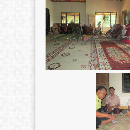
CIPTANINGRUM, S.Pd.
TTL
wonogir, 
TTL
AGAMA
Temanggung, 29 April 1991
STAT
AGAMA
Islam
GTK
STAT
GTY
GTK
Guru Kelas