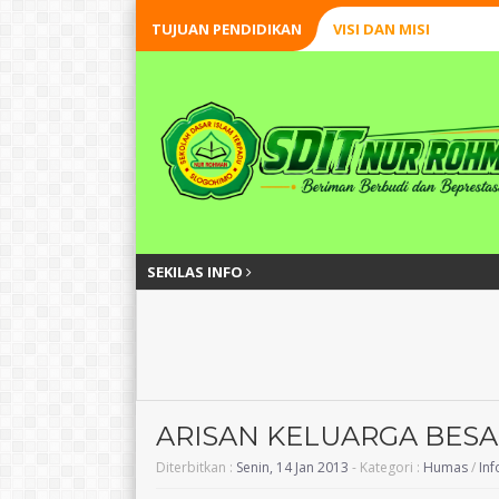
TUJUAN PENDIDIKAN
VISI DAN MISI
SEKILAS INFO
ARISAN KELUARGA BES
Diterbitkan :
Senin, 14 Jan 2013
- Kategori :
Humas
/
Inf
SAWALIYAH
Surato, S.Pd.I