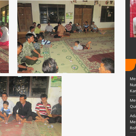
25 april 1978
TTL
Wonogiri,23 Maret 1982
Islam
AGAMA
Islam
GTY
STAT
GTY
PAI
GTK
Kepala Sekolah
Men
Nu
Kar
Me
Qur
Ada
Mem
Ro