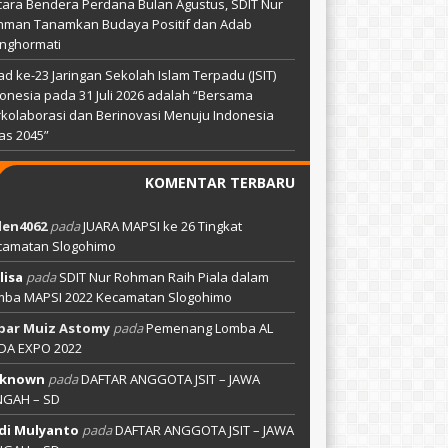
ara Bendera Perdana Bulan Agustus, SDIT Nur
hman Tanamkan Budaya Positif dan Adab
nghormati
ad ke-23 Jaringan Sekolah Islam Terpadu (JSIT)
onesia pada 31 Juli 2026 adalah “Bersama
kolaborasi dan Berinovasi Menuju Indonesia
as 2045”
KOMENTAR TERBARU
len4062
pada
JUARA MAPSI ke 26 Tingkat
camatan Slogohimo
lisa
pada
SDIT Nur Rohman Raih Piala dalam
mba MAPSI 2022 Kecamatan Slogohimo
bar Muiz Astomy
pada
Pemenang Lomba AL
DA EXPO 2022
known
pada
DAFTAR ANGGOTA JSIT – JAWA
NGAH – SD
di Mulyanto
pada
DAFTAR ANGGOTA JSIT – JAWA