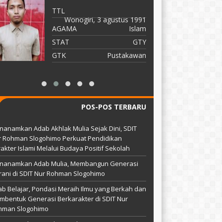
TTL
T
Wonogiri, 3 agustus 1991
A
AGAMA
Islam
S
STAT
GTY
G
GTK
Pustakawan
POS-POS TERBARU
anamkan Adab Akhlak Mulia Sejak Dini, SDIT
r Rohman Slogohimo Perkuat Pendidikan
akter Islami Melalui Budaya Positif Sekolah
nanamkan Adab Mulia, Membangun Generasi
ani di SDIT Nur Rohman Slogohimo
b Belajar, Pondasi Meraih Ilmu yang Berkah dan
bentuk Generasi Berkarakter di SDIT Nur
hman Slogohimo