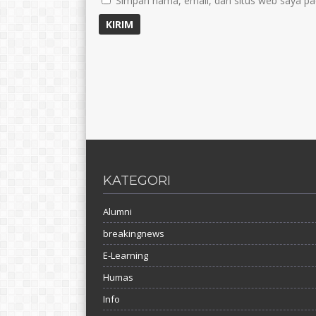
Simpan nama, email, dan situs web saya pa
KATEGORI
Alumni
breakingnews
E-Learning
Humas
Info