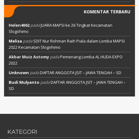
KOMENTAR TERBARU
Helen4062
pada
JUARA MAPSI ke 26 Tingkat Kecamatan
Slogohimo
Melisa
pada
SDIT Nur Rohman Raih Piala dalam Lomba MAPSI
2022 Kecamatan Slogohimo
Akbar Muiz Astomy
pada
Pemenang Lomba AL HUDA EXPO
2022
Unknown
pada
DAFTAR ANGGOTA JSIT – JAWA TENGAH – SD
Budi Mulyanto
pada
DAFTAR ANGGOTA JSIT – JAWA TENGAH –
SD
KATEGORI