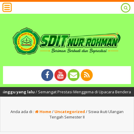
nggu yang lalu
/ Semangat Prestasi Menggema di Upacara Bendera SDIT Nu
Anda ada di :
Home
/
Uncategorized
/
Siswa ikuti Ulangan
Tengah Semester II