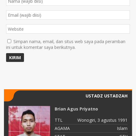
Simpan nama, email, dan situs web saya pada peramban
ini untuk komentar saya berikutnya.
USTADZ USTADZAH
Brian Agus Priyatno
78
TTL
Wonogiri, 3 agustus 1991
am
AGAMA
Islam