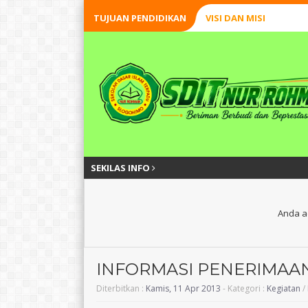
TUJUAN PENDIDIKAN
VISI DAN MISI
SEKILAS INFO
Anda a
INFORMASI PENERIMAAN
Diterbitkan :
Kamis, 11 Apr 2013
- Kategori :
Kegiatan
/
Surato, S.Pd.I
Widodo, S.H.,S.