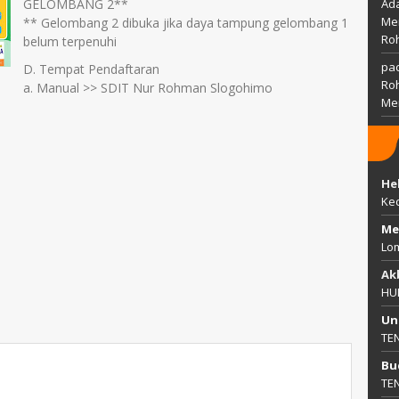
GELOMBANG 2**
Ada
Mem
** Gelombang 2 dibuka jika daya tampung gelombang 1
Ro
belum terpenuhi
pac
D. Tempat Pendaftaran
Ro
a. Manual >> SDIT Nur Rohman Slogohimo
Me
He
Ke
Me
Lo
Ak
HU
Un
TE
Bu
TE