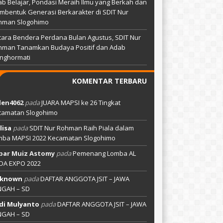
b Belajar, Pondasi Meraih Ilmu yang Berkah dan
bentuk Generasi Berkarakter di SDIT Nur
hman Slogohimo
ara Bendera Perdana Bulan Agustus, SDIT Nur
hman Tanamkan Budaya Positif dan Adab
nghormati
KOMENTAR TERBARU
len4062
pada
JUARA MAPSI ke 26 Tingkat
camatan Slogohimo
lisa
pada
SDIT Nur Rohman Raih Piala dalam
mba MAPSI 2022 Kecamatan Slogohimo
bar Muiz Astomy
pada
Pemenang Lomba AL
DA EXPO 2022
known
pada
DAFTAR ANGGOTA JSIT – JAWA
NGAH – SD
di Mulyanto
pada
DAFTAR ANGGOTA JSIT – JAWA
NGAH – SD