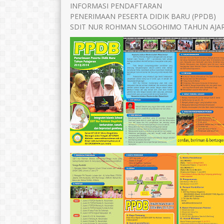
INFORMASI PENDAFTARAN
TTL
wonogir, 25 april 1978
TTL
Wonogiri,2
PENERIMAAN PESERTA DIDIK BARU (PPDB)
AGAMA
Islam
AGAMA
SDIT NUR ROHMAN SLOGOHIMO TAHUN AJAR
STAT
GTY
STAT
GTK
PAI
GTK
Ke