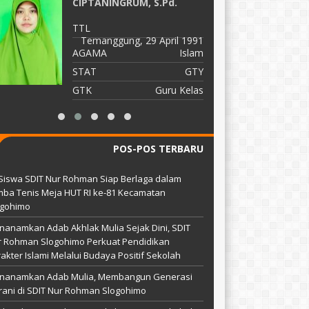
CIPTANINGRUM, S.Pd.
T
TTL
A
Temanggung, 29 April 1991
S
AGAMA
Islam
G
STAT
GTY
GTK
Guru Kelas
POS-POS TERBARU
Siswa SDIT Nur Rohman Siap Berlaga dalam
ba Tenis Meja HUT RI ke-81 Kecamatan
ogohimo
anamkan Adab Akhlak Mulia Sejak Dini, SDIT
r Rohman Slogohimo Perkuat Pendidikan
akter Islami Melalui Budaya Positif Sekolah
nanamkan Adab Mulia, Membangun Generasi
ani di SDIT Nur Rohman Slogohimo