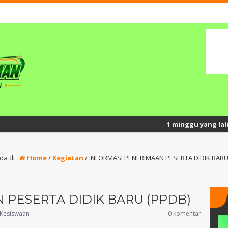
1 minggu yang lalu
/ Semang
da di :
Home
/
Kegiatan
/
INFORMASI PENERIMAAN PESERTA DIDIK BARU
 PESERTA DIDIK BARU (PPDB)
Kesiswaan
0 komentar
Pd.I
Brian Agus Priyatno