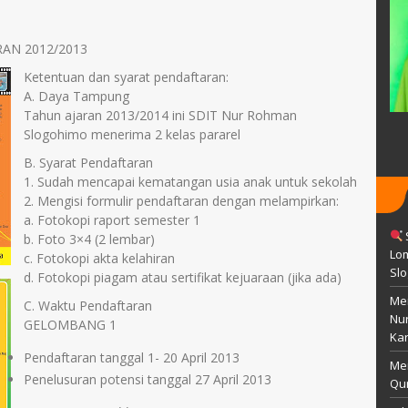
3 Maret 1982
TTL
Wonogiri, 3 agustus 1991
Islam
AN 2012/2013
AGAMA
Islam
GTY
Ketentuan dan syarat pendaftaran:
STAT
GTY
pala Sekolah
A. Daya Tampung
GTK
Pustakawan
Tahun ajaran 2013/2014 ini SDIT Nur Rohman
Slogohimo menerima 2 kelas pararel
B. Syarat Pendaftaran
1. Sudah mencapai kematangan usia anak untuk sekolah
2. Mengisi formulir pendaftaran dengan melampirkan:
a. Fotokopi raport semester 1
b. Foto 3×4 (2 lembar)
Lom
c. Fotokopi akta kelahiran
Sl
d. Fotokopi piagam atau sertifikat kejuaraan (jika ada)
Men
C. Waktu Pendaftaran
Nu
GELOMBANG 1
Kar
Pendaftaran tanggal 1- 20 April 2013
Me
Penelusuran potensi tanggal 27 April 2013
Qur