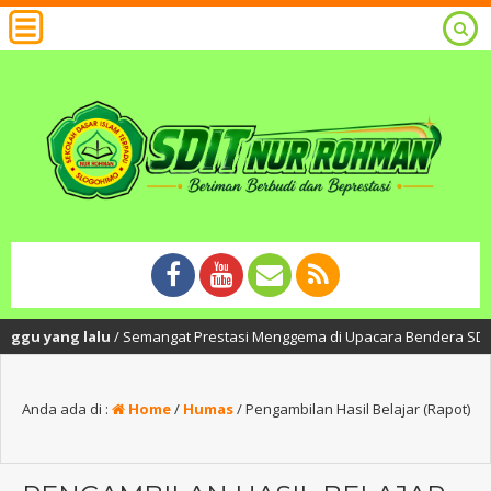
yang lalu
/ Semangat Prestasi Menggema di Upacara Bendera SDIT Nur Roh
Anda ada di :
Home
/
Humas
/
Pengambilan Hasil Belajar (Rapot)