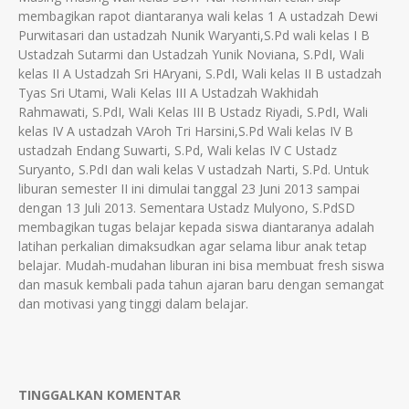
membagikan rapot diantaranya wali kelas 1 A ustadzah Dewi
Purwitasari dan ustadzah Nunik Waryanti,S.Pd wali kelas I B
Ustadzah Sutarmi dan Ustadzah Yunik Noviana, S.PdI, Wali
kelas II A Ustadzah Sri HAryani, S.PdI, Wali kelas II B ustadzah
Tyas Sri Utami, Wali Kelas III A Ustadzah Wakhidah
Rahmawati, S.PdI, Wali Kelas III B Ustadz Riyadi, S.PdI, Wali
kelas IV A ustadzah VAroh Tri Harsini,S.Pd Wali kelas IV B
ustadzah Endang Suwarti, S.Pd, Wali kelas IV C Ustadz
Suryanto, S.PdI dan wali kelas V ustadzah Narti, S.Pd. Untuk
liburan semester II ini dimulai tanggal 23 Juni 2013 sampai
dengan 13 Juli 2013. Sementara Ustadz Mulyono, S.PdSD
membagikan tugas belajar kepada siswa diantaranya adalah
latihan perkalian dimaksudkan agar selama libur anak tetap
belajar. Mudah-mudahan liburan ini bisa membuat fresh siswa
dan masuk kembali pada tahun ajaran baru dengan semangat
dan motivasi yang tinggi dalam belajar.
TINGGALKAN KOMENTAR