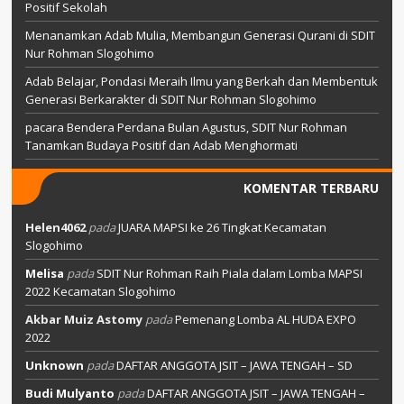
Positif Sekolah
Menanamkan Adab Mulia, Membangun Generasi Qurani di SDIT
Nur Rohman Slogohimo
Adab Belajar, Pondasi Meraih Ilmu yang Berkah dan Membentuk
Generasi Berkarakter di SDIT Nur Rohman Slogohimo
pacara Bendera Perdana Bulan Agustus, SDIT Nur Rohman
Tanamkan Budaya Positif dan Adab Menghormati
KOMENTAR TERBARU
Helen4062
pada
JUARA MAPSI ke 26 Tingkat Kecamatan
Slogohimo
Melisa
pada
SDIT Nur Rohman Raih Piala dalam Lomba MAPSI
2022 Kecamatan Slogohimo
Akbar Muiz Astomy
pada
Pemenang Lomba AL HUDA EXPO
2022
Unknown
pada
DAFTAR ANGGOTA JSIT – JAWA TENGAH – SD
Budi Mulyanto
pada
DAFTAR ANGGOTA JSIT – JAWA TENGAH –