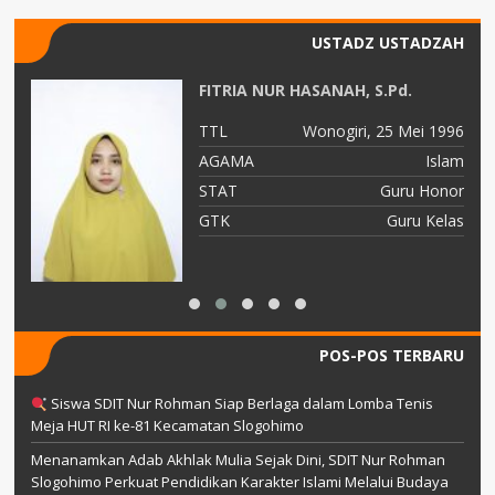
USTADZ USTADZAH
FITRIA NUR HASANAH, S.Pd.
82
TTL
Wonogiri, 25 Mei 1996
am
AGAMA
Islam
TY
STAT
Guru Honor
ah
GTK
Guru Kelas
POS-POS TERBARU
Siswa SDIT Nur Rohman Siap Berlaga dalam Lomba Tenis
Meja HUT RI ke-81 Kecamatan Slogohimo
Menanamkan Adab Akhlak Mulia Sejak Dini, SDIT Nur Rohman
Slogohimo Perkuat Pendidikan Karakter Islami Melalui Budaya