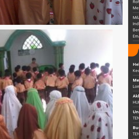
Ro
Me
Mil
Ind
Ber
Em
He
Ke
Me
Lo
Ak
HU
Un
TE
Bu
TE