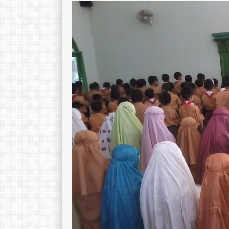
TTL
Wonogiri,23 Maret 1982
TTL
Wonogiri, 3
AGAMA
Islam
AGAMA
STAT
GTY
STAT
GTK
Kepala Sekolah
GTK