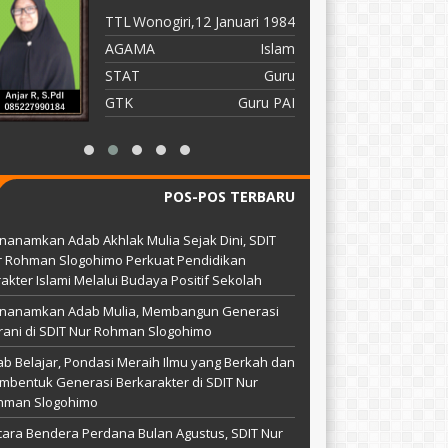
TTL
Wonogiri,12 Januari 1984
T
AGAMA
Islam
A
STAT
Guru
S
GTK
Guru PAI
G
POS-POS TERBARU
anamkan Adab Akhlak Mulia Sejak Dini, SDIT
r Rohman Slogohimo Perkuat Pendidikan
akter Islami Melalui Budaya Positif Sekolah
nanamkan Adab Mulia, Membangun Generasi
ani di SDIT Nur Rohman Slogohimo
b Belajar, Pondasi Meraih Ilmu yang Berkah dan
bentuk Generasi Berkarakter di SDIT Nur
hman Slogohimo
ara Bendera Perdana Bulan Agustus, SDIT Nur