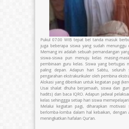
Pukul 07.00 WIB tepat bel tanda masuk berb
juga beberapa siswa yang sudah menunggu d
Memang ini adalah sebuah pemandangan yang 
siswa-siswa pun menuju kelas masing-mas
pembinaan guru kelas. Siswa yang bertugas 
paling depan. Adapun hari Sabtu, seluruh 
pengarahan ekstrakurikuler oleh pembina ekstra
Alokasi yang diberikan untuk kegiatan pagi (ke
Usai shalat dhuha berjamaah, siswa dan gur
hadits) dan baca IQRO. Adapun jadwal pelaks
kelas sehinggga setiap hari siswa memepelajari
Melalui kegiatan pagi, diharapkan motivasi
berlomba-lomba dalam hal kebaikan, dengan 
meningkatkan hafalan Qur’an.