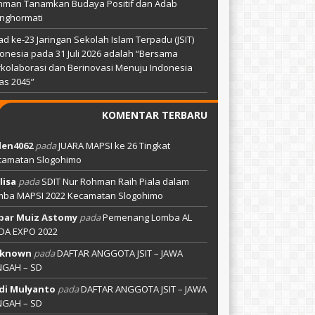
hman Tanamkan Budaya Positif dan Adab
nghormati
ad ke-23 Jaringan Sekolah Islam Terpadu (JSIT)
onesia pada 31 Juli 2026 adalah “Bersama
kolaborasi dan Berinovasi Menuju Indonesia
as 2045”
KOMENTAR TERBARU
len4062
pada
JUARA MAPSI ke 26 Tingkat
camatan Slogohimo
lisa
pada
SDIT Nur Rohman Raih Piala dalam
mba MAPSI 2022 Kecamatan Slogohimo
bar Muiz Astomy
pada
Pemenang Lomba AL
DA EXPO 2022
known
pada
DAFTAR ANGGOTA JSIT – JAWA
NGAH – SD
di Mulyanto
pada
DAFTAR ANGGOTA JSIT – JAWA
NGAH – SD