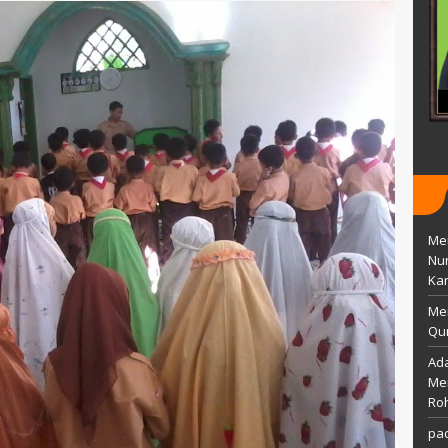
0 Maret 1992
TTL
Wonogiri, 3 agustus 1991
Islam
AGAMA
Islam
Guru
STAT
GTY
Guru Kelas
GTK
Pustakawan
Men
Nu
Kar
Me
Qur
Ada
Mem
Ro
pac