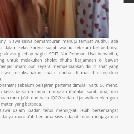
unyi. Siswa-siswa berhamburan menuju tempat wudhu, ada
i dalam kelas karena sudah wudhu sebelum bel berbunyi.
tak asing setiap pagi di SDIT Nur Rohman. Usai berwudhu,
ing untuk melakukan sholat dhuha berjamaah di bawah
menjadi imam pun segera mempersiapkan diri di shaf yang
siswa melaksanakan shalat dhuha di masjid dilanjutkan
.
rohanian) sebelum pelajaran pertama dimulai, yaitu 50 menit.
u kelas bersama-sama muroja’ah (hafalan surat, doa, dan
anaan muroja’ah dan baca IQRO sudah dijadwalkan oleh guru
 materi yang berbeda.
 siswa dalam ibadah terus meningkat, lebih bersemangat
adanya muroja’ah bersama siswa dapat terus menjaga dan