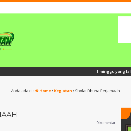
1 minggu yang lalu
/ Semangat Pres
Anda ada di :
Home
/
Kegiatan
/
Sholat Dhuha Berjamaah
MAAH
0 komentar
y, S.Pd.
Brian Agus Priyatno