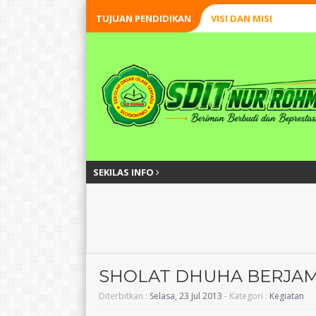
TUJUAN PENDIDIKAN
VISI DAN MISI
SEKILAS INFO
SHOLAT DHUHA BERJA
Diterbitkan :
Selasa, 23 Jul 2013
- Kategori :
Kegiatan
Widodo, S.H.,S.Pd.I
Akbar Muiz Astom