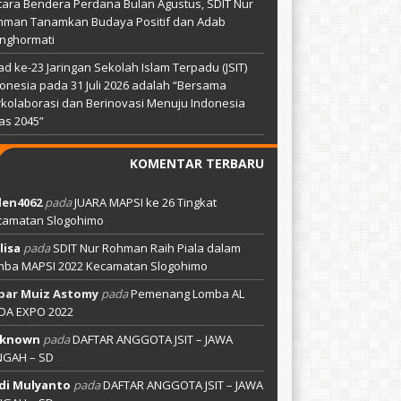
ara Bendera Perdana Bulan Agustus, SDIT Nur
hman Tanamkan Budaya Positif dan Adab
nghormati
ad ke-23 Jaringan Sekolah Islam Terpadu (JSIT)
onesia pada 31 Juli 2026 adalah “Bersama
kolaborasi dan Berinovasi Menuju Indonesia
as 2045”
KOMENTAR TERBARU
len4062
pada
JUARA MAPSI ke 26 Tingkat
camatan Slogohimo
lisa
pada
SDIT Nur Rohman Raih Piala dalam
mba MAPSI 2022 Kecamatan Slogohimo
bar Muiz Astomy
pada
Pemenang Lomba AL
DA EXPO 2022
known
pada
DAFTAR ANGGOTA JSIT – JAWA
NGAH – SD
di Mulyanto
pada
DAFTAR ANGGOTA JSIT – JAWA