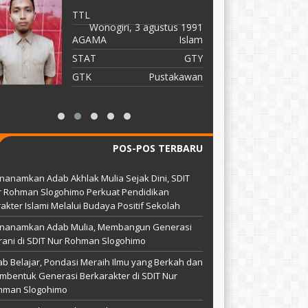
TTL
T
Wonogiri, 3 agustus 1991
A
AGAMA
Islam
S
STAT
GTY
G
GTK
Pustakawan
POS-POS TERBARU
anamkan Adab Akhlak Mulia Sejak Dini, SDIT
r Rohman Slogohimo Perkuat Pendidikan
akter Islami Melalui Budaya Positif Sekolah
nanamkan Adab Mulia, Membangun Generasi
ani di SDIT Nur Rohman Slogohimo
b Belajar, Pondasi Meraih Ilmu yang Berkah dan
bentuk Generasi Berkarakter di SDIT Nur
hman Slogohimo