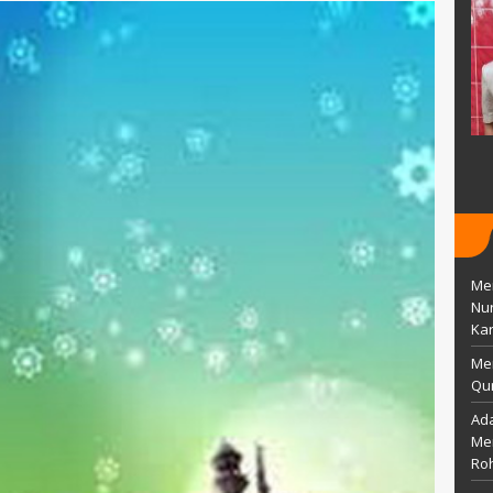
0 Maret 1992
TTL
Wonogiri,12 Januari 1984
Islam
AGAMA
Islam
Guru
STAT
Guru
Guru Kelas
GTK
Guru PAI
Men
Nu
Kar
Me
Qur
Ada
Mem
Ro