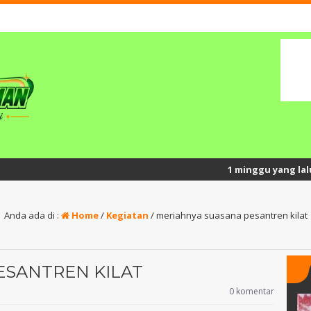
1 minggu yang lalu
/ Semangat Pr
Anda ada di :
Home
/
Kegiatan
/
meriahnya suasana pesantren kilat
ESANTREN KILAT
0 komentar
y, S.Pd.
Anjar Ruswardani, S.Pd.I