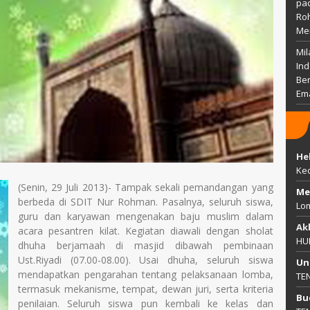
pac
Ro
Me
Mil
Ind
Ber
Em
He
Ke
(Senin, 29 Juli 2013)- Tampak sekali pemandangan yang
Me
berbeda di SDIT Nur Rohman. Pasalnya, seluruh siswa,
Lo
guru dan karyawan mengenakan baju muslim dalam
Ak
acara pesantren kilat. Kegiatan diawali dengan sholat
HU
dhuha berjamaah di masjid dibawah pembinaan
Ust.Riyadi (07.00-08.00). Usai dhuha, seluruh siswa
Un
mendapatkan pengarahan tentang pelaksanaan lomba,
TE
termasuk mekanisme, tempat, dewan juri, serta kriteria
Bu
penilaian. Seluruh siswa pun kembali ke kelas dan