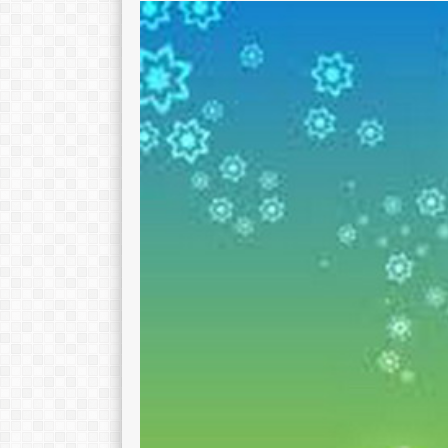
CIPTANINGRUM, S.Pd.
TTL
Wonogiri, 3
TTL
AGAMA
Temanggung, 29 April 1991
STAT
AGAMA
Islam
GTK
STAT
GTY
GTK
Guru Kelas