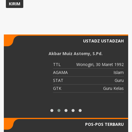
USTADZ USTADZAH
Akbar Muiz Astomy, S.Pd.
91
TTL
Wonogiri, 30 Maret 1992
am
AGAMA
Islam
TY
STAT
Guru
an
GTK
Guru Kelas
POS-POS TERBARU