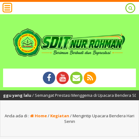
yang lalu
/ Semangat Prestasi Menggema di Upacara Bendera SDIT Nur Roh
Anda ada di :
Home
/
Kegiatan
/
Mengintip Upacara Bendera Hari
Senin