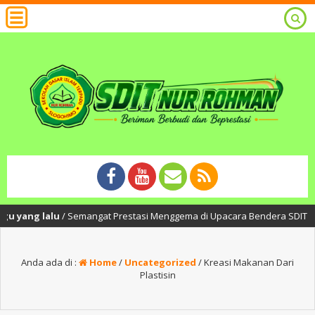
alu
/ Semangat Prestasi Menggema di Upacara Bendera SDIT Nur Rohman: A
Anda ada di :
Home
/
Uncategorized
/
Kreasi Makanan Dari
Plastisin