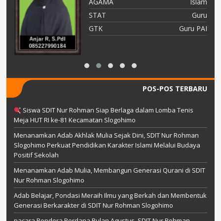
am
AGAMA
Islam
TY
STAT
Guru
as
GTK
Guru PAI
POS-POS TERBARU
Siswa SDIT Nur Rohman Siap Berlaga dalam Lomba Tenis
Meja HUT RI ke-81 Kecamatan Slogohimo
Menanamkan Adab Akhlak Mulia Sejak Dini, SDIT Nur Rohman
Slogohimo Perkuat Pendidikan Karakter Islami Melalui Budaya
Positif Sekolah
Menanamkan Adab Mulia, Membangun Generasi Qurani di SDIT
Nur Rohman Slogohimo
Adab Belajar, Pondasi Meraih Ilmu yang Berkah dan Membentuk
Generasi Berkarakter di SDIT Nur Rohman Slogohimo
pacara Bendera Perdana Bulan Agustus, SDIT Nur Rohman