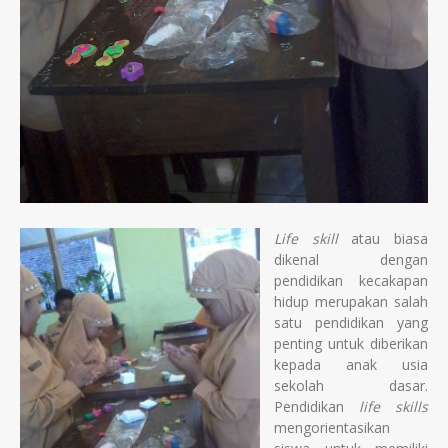
Life skill
atau biasa
dikenal dengan
pendidikan kecakapan
hidup merupakan salah
satu pendidikan yang
penting untuk diberikan
kepada anak usia
sekolah dasar.
Pendidikan
life skills
mengorientasikan