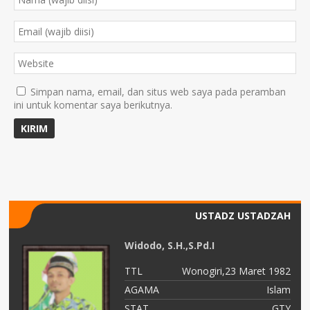
Simpan nama, email, dan situs web saya pada peramban
ini untuk komentar saya berikutnya.
USTADZ USTADZAH
Widodo, S.H.,S.Pd.I
84
TTL
Wonogiri,23 Maret 1982
am
AGAMA
Islam
ru
STAT
GTY