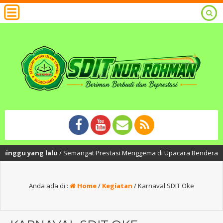
gu yang lalu
/ Semangat Prestasi Menggema di Upacara Bendera SDIT Nur 
Anda ada di :
Home
/
Kegiatan
/
Karnaval SDIT Oke