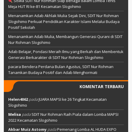
Siswa SDIT Nur Rohman Siap Berlaga dalam Lomba Tenis
Meja HUT RI ke-81 Kecamatan Slogohimo
Menanamkan Adab Akhlak Mulia Sejak Dini, SDIT Nur Rohman
Slogohimo Perkuat Pendidikan Karakter Islami Melalui Budaya
Positif Sekolah
Menanamkan Adab Mulia, Membangun Generasi Qurani di SDIT
Nur Rohman Slogohimo
Adab Belajar, Pondasi Meraih Ilmu yang Berkah dan Membentuk
Generasi Berkarakter di SDIT Nur Rohman Slogohimo
pacara Bendera Perdana Bulan Agustus, SDIT Nur Rohman
Tanamkan Budaya Positif dan Adab Menghormati
KOMENTAR TERBARU
Helen4062
pada
JUARA MAPSI ke 26 Tingkat Kecamatan
Slogohimo
Melisa
pada
SDIT Nur Rohman Raih Piala dalam Lomba MAPSI
2022 Kecamatan Slogohimo
Akbar Muiz Astomy
pada
Pemenang Lomba AL HUDA EXPO