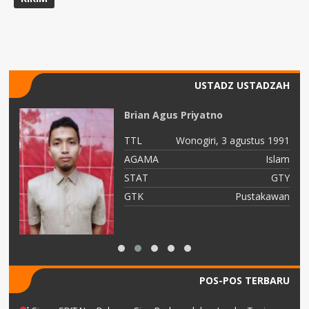
USTADZ USTADZAH
Brian Agus Priyatno
92
TTL
Wonogiri, 3 agustus 1991
am
AGAMA
Islam
ru
STAT
GTY
as
GTK
Pustakawan
POS-POS TERBARU