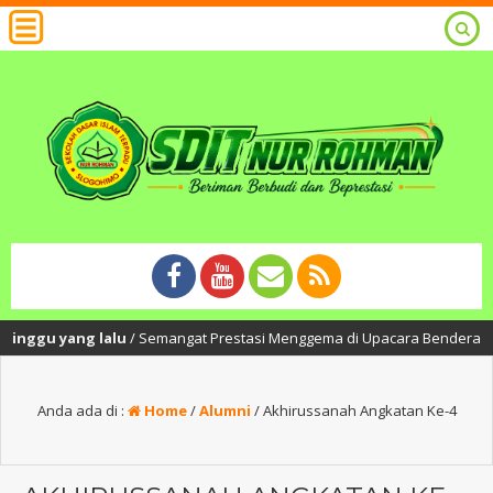
nggu yang lalu
/ Semangat Prestasi Menggema di Upacara Bendera SDIT Nu
Anda ada di :
Home
/
Alumni
/
Akhirussanah Angkatan Ke-4