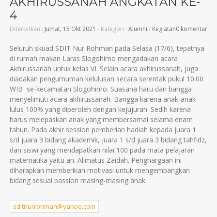
AKHIRUSSANAH ANGKATAN KE-
4
Diterbitkan :
Jumat, 15 Okt 2021
- Kategori :
Alumni
/
Kegiatan
0 komentar
Seluruh skuad SDIT Nur Rohman pada Selasa (17/6), tepatnya
di rumah makan Laras Slogohimo mengadakan acara
Akhirussanah untuk kelas VI. Selain acara akhirussanah, juga
diadakan pengumuman kelulusan secara serentak pukul 10.00
WIB se-kecamatan Slogohimo. Suasana haru dan bangga
menyelimuti acara akhirussanah. Bangga karena anak-anak
lulus 100% yang diperoleh dengan kejujuran. Sedih karena
harus melepaskan anak yang membersamai selama enam
tahun. Pada akhir session pemberian hadiah kepada juara 1
s/d juara 3 bidang akademik, juara 1 s/d juara 3 bidang tahfidz,
dan siswi yang mendapatkan nilai 100 pada mata pelajaran
matematika yaitu an. Alimatus Zaidah. Penghargaan ini
diharapkan memberikan motivasi untuk mengembangkan
bidang sesuai passion masing-masing anak.
sditnurrohman@yahoo.com