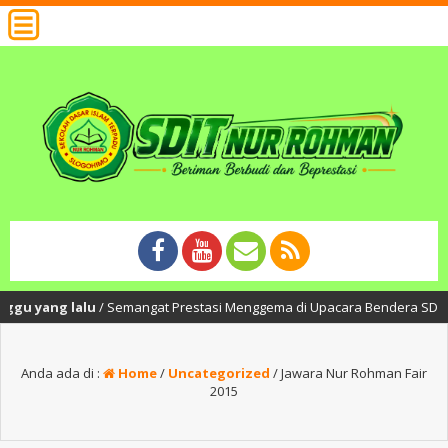
g lalu
/ Semangat Prestasi Menggema di Upacara Bendera SDIT Nur Rohman:
Anda ada di :
Home
/
Uncategorized
/
Jawara Nur Rohman Fair
2015