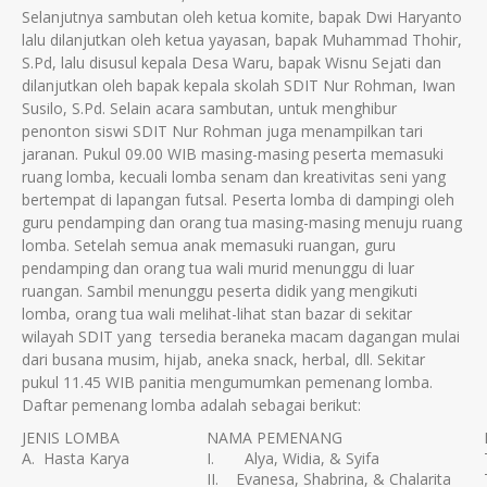
Selanjutnya sambutan oleh ketua komite, bapak Dwi Haryanto
lalu dilanjutkan oleh ketua yayasan, bapak Muhammad Thohir,
S.Pd, lalu disusul kepala Desa Waru, bapak Wisnu Sejati dan
dilanjutkan oleh bapak kepala skolah SDIT Nur Rohman, Iwan
Susilo, S.Pd. Selain acara sambutan, untuk menghibur
penonton siswi SDIT Nur Rohman juga menampilkan tari
jaranan. Pukul 09.00 WIB masing-masing peserta memasuki
ruang lomba, kecuali lomba senam dan kreativitas seni yang
bertempat di lapangan futsal. Peserta lomba di dampingi oleh
guru pendamping dan orang tua masing-masing menuju ruang
lomba. Setelah semua anak memasuki ruangan, guru
pendamping dan orang tua wali murid menunggu di luar
ruangan. Sambil menunggu peserta didik yang mengikuti
lomba, orang tua wali melihat-lihat stan bazar di sekitar
wilayah SDIT yang tersedia beraneka macam dagangan mulai
dari busana musim, hijab, aneka snack, herbal, dll. Sekitar
pukul 11.45 WIB panitia mengumumkan pemenang lomba.
Daftar pemenang lomba adalah sebagai berikut:
JENIS LOMBA
NAMA PEMENANG
A. Hasta Karya
I. Alya, Widia, & Syifa
II. Evanesa, Shabrina, & Chalarita