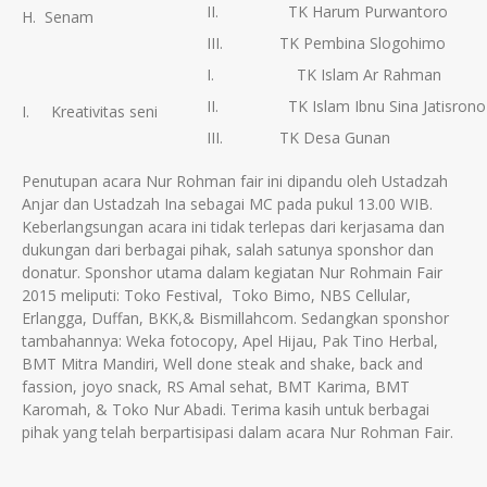
II. TK Harum Purwantoro
H. Senam
III. TK Pembina Slogohimo
I. TK Islam Ar Rahman
II. TK Islam Ibnu Sina Jatisrono
I. Kreativitas seni
III. TK Desa Gunan
Penutupan acara Nur Rohman fair ini dipandu oleh Ustadzah
Anjar dan Ustadzah Ina sebagai MC pada pukul 13.00 WIB.
Keberlangsungan acara ini tidak terlepas dari kerjasama dan
dukungan dari berbagai pihak, salah satunya sponshor dan
donatur. Sponshor utama dalam kegiatan Nur Rohmain Fair
2015 meliputi: Toko Festival, Toko Bimo, NBS Cellular,
Erlangga, Duffan, BKK,& Bismillahcom. Sedangkan sponshor
tambahannya: Weka fotocopy, Apel Hijau, Pak Tino Herbal,
BMT Mitra Mandiri, Well done steak and shake, back and
fassion, joyo snack, RS Amal sehat, BMT Karima, BMT
Karomah, & Toko Nur Abadi. Terima kasih untuk berbagai
pihak yang telah berpartisipasi dalam acara Nur Rohman Fair.