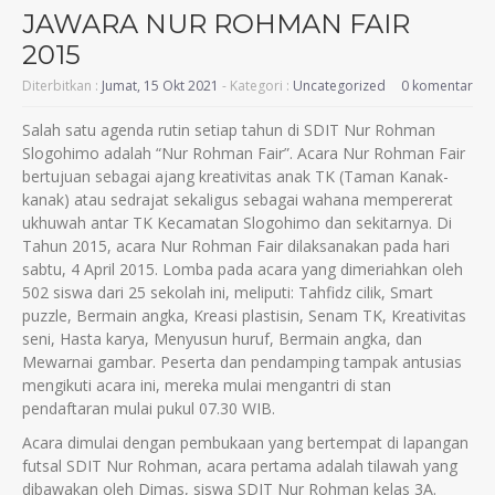
JAWARA NUR ROHMAN FAIR
2015
Diterbitkan :
Jumat, 15 Okt 2021
- Kategori :
Uncategorized
0 komentar
Salah satu agenda rutin setiap tahun di SDIT Nur Rohman
Slogohimo adalah “Nur Rohman Fair”. Acara Nur Rohman Fair
bertujuan sebagai ajang kreativitas anak TK (Taman Kanak-
kanak) atau sedrajat sekaligus sebagai wahana mempererat
ukhuwah antar TK Kecamatan Slogohimo dan sekitarnya. Di
Tahun 2015, acara Nur Rohman Fair dilaksanakan pada hari
sabtu, 4 April 2015. Lomba pada acara yang dimeriahkan oleh
502 siswa dari 25 sekolah ini, meliputi: Tahfidz cilik, Smart
puzzle, Bermain angka, Kreasi plastisin, Senam TK, Kreativitas
seni, Hasta karya, Menyusun huruf, Bermain angka, dan
Mewarnai gambar. Peserta dan pendamping tampak antusias
mengikuti acara ini, mereka mulai mengantri di stan
pendaftaran mulai pukul 07.30 WIB.
Acara dimulai dengan pembukaan yang bertempat di lapangan
futsal SDIT Nur Rohman, acara pertama adalah tilawah yang
dibawakan oleh Dimas, siswa SDIT Nur Rohman kelas 3A.