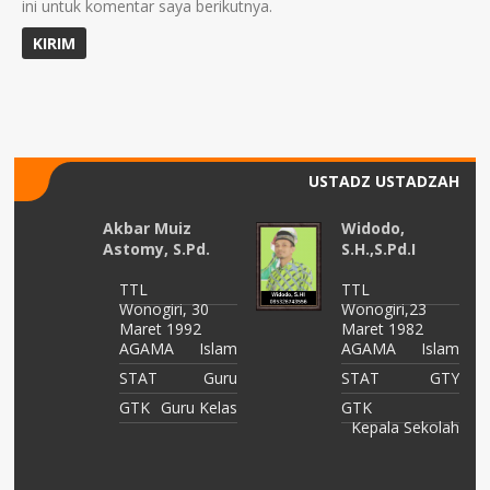
ini untuk komentar saya berikutnya.
USTADZ USTADZAH
Akbar Muiz
Widodo,
Astomy, S.Pd.
S.H.,S.Pd.I
TTL
TTL
Wonogiri, 30
Wonogiri,23
Maret 1992
Maret 1982
AGAMA
Islam
AGAMA
Islam
am
STAT
Guru
STAT
GTY
GTK
Guru Kelas
GTK
or
Kepala Sekolah
as