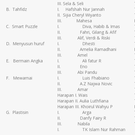
III. Sela & Seli
B. Tahfidz
I. Hafshah Nur Jannah
II. Sijia Cheryl Wiyanto
III. Mahesa
C. Smart Puzzle
I. Diva, Habib & Imas
II. Fahri, Gilang & Afif
III. Alif, Verdi & Riski
D. Menyusun huruf
I. Dhesti
II. Amelia Ramadhani
III. Amel
E. Bermain Angka
I. Ali fatur R
II. Eno
III. Abi Pandu
F. Mewarnai
I. Luis Fhabiano
II. A.Z Najwa Novic
III. Amar
Harapan I. Wais
Harapan II. Aulia Luthfiana
Harapan III. Khoirul Wahyu P
G. Plastisin
I. Arga
II. Danfy Fairy R
III. Nabila
I. TK Islam Nur Rahman