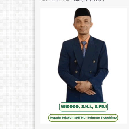
CIPTANINGRUM, S.Pd.
TTL
wonogir, 
TTL
AGAMA
Temanggung, 29 April 1991
STAT
AGAMA
Islam
GTK
STAT
GTY
GTK
Guru Kelas