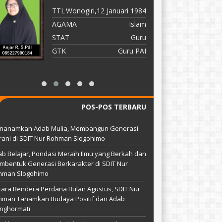
TTL
Wonogiri,12 Januari 1984
T
AGAMA
Islam
A
STAT
Guru
S
GTK
Guru PAI
G
POS-POS TERBARU
nanamkan Adab Mulia, Membangun Generasi
ani di SDIT Nur Rohman Slogohimo
b Belajar, Pondasi Meraih Ilmu yang Berkah dan
bentuk Generasi Berkarakter di SDIT Nur
hman Slogohimo
ara Bendera Perdana Bulan Agustus, SDIT Nur
hman Tanamkan Budaya Positif dan Adab
nghormati