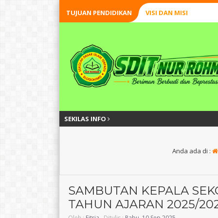
TUJUAN PENDIDIKAN
VISI DAN MISI
SEKILAS INFO
Anda ada di :
SAMBUTAN KEPALA SEK
TAHUN AJARAN 2025/20
SAWALIYAH
Surato, S.Pd.I
Oleh :
Fitria
, Ditulis :
Rabu, 10 Sep 2025