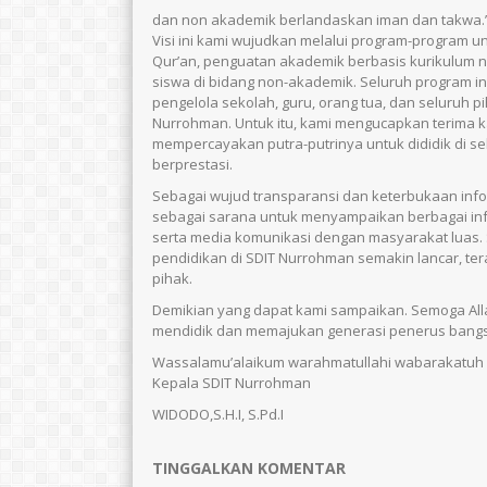
dan non akademik berlandaskan iman dan takwa.
Visi ini kami wujudkan melalui program-program u
Qur’an, penguatan akademik berbasis kurikulum n
siswa di bidang non-akademik. Seluruh program ini
pengelola sekolah, guru, orang tua, dan seluruh 
Nurrohman. Untuk itu, kami mengucapkan terima k
mempercayakan putra-putrinya untuk dididik di sek
berprestasi.
Sebagai wujud transparansi dan keterbukaan info
sebagai sarana untuk menyampaikan berbagai infor
serta media komunikasi dengan masyarakat luas.
pendidikan di SDIT Nurrohman semakin lancar, te
pihak.
Demikian yang dapat kami sampaikan. Semoga Alla
mendidik dan memajukan generasi penerus bangsa 
Wassalamu’alaikum warahmatullahi wabarakatuh
Kepala SDIT Nurrohman
WIDODO,S.H.I, S.Pd.I
TINGGALKAN KOMENTAR