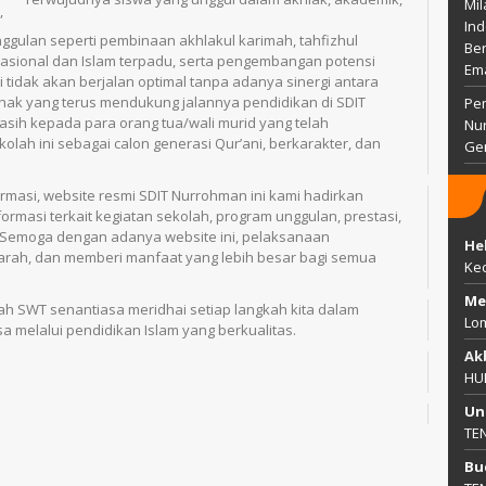
Mil
”
Ind
nggulan seperti pembinaan akhlakul karimah, tahfizhul
Ber
asional dan Islam terpadu, serta pengembangan potensi
Em
 tidak akan berjalan optimal tanpa adanya sinergi antara
pihak yang terus mendukung jalannya pendidikan di SDIT
Pem
asih kepada para orang tua/wali murid yang telah
Nu
olah ini sebagai calon generasi Qur’ani, berkarakter, dan
Gen
rmasi, website resmi SDIT Nurrohman ini kami hadirkan
masi terkait kegiatan sekolah, program unggulan, prestasi,
 Semoga dengan adanya website ini, pelaksanaan
He
rarah, dan memberi manfaat yang lebih besar bagi semua
Ke
Me
h SWT senantiasa meridhai setiap langkah kita dalam
Lo
melalui pendidikan Islam yang berkualitas.
Ak
HU
Un
TE
Bu