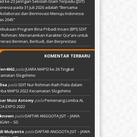
ad ke-23 Jaringan Sekolah Islam Terpadu (JSIT)
onesia pada 31 Juli 2026 adalah “Bersama
kolaborasi dan Berinovasi Menuju Indonesia
as 2045”
bukaan Program Bina Pribadi Insani (BPI) SDIT
r Rohman: Menanamkan Karakter Qur’ani untuk
erasi Beriman, Berbudi, dan Berprestasi
KOMENTAR TERBARU
len4062
pada
JUARA MAPSI ke 26 Tingkat
camatan Slogohimo
lisa
pada
SDIT Nur Rohman Raih Piala dalam
mba MAPSI 2022 Kecamatan Slogohimo
bar Muiz Astomy
pada
Pemenang Lomba AL
DA EXPO 2022
known
pada
DAFTAR ANGGOTA JSIT – JAWA
NGAH – SD
di Mulyanto
pada
DAFTAR ANGGOTA JSIT – JAWA