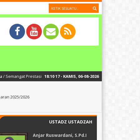
at Prestasi Menggema di Upacara Bendera SDIT Nur Rohman: Apresiasi Jua
18
:
10
18
- KAMIS, 06-08-2026
aran 2025/2026
USTADZ USTADZAH
Anjar Ruswardani, S.Pd.I
Akb