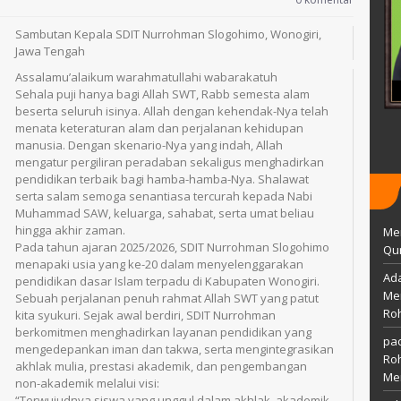
S.Pd.
25 april 1978
Sambutan Kepala SDIT Nurrohman Slogohimo, Wonogiri,
TTL
Wonogiri, 25 Mei 1996
Islam
Jawa Tengah
AGAMA
Islam
GTY
Assalamu’alaikum warahmatullahi wabarakatuh
STAT
Guru Honor
PAI
Sehala puji hanya bagi Allah SWT, Rabb semesta alam
GTK
Guru Kelas
beserta seluruh isinya. Allah dengan kehendak-Nya telah
menata keteraturan alam dan perjalanan kehidupan
manusia. Dengan skenario-Nya yang indah, Allah
mengatur pergiliran peradaban sekaligus menghadirkan
pendidikan terbaik bagi hamba-hamba-Nya. Shalawat
serta salam semoga senantiasa tercurah kepada Nabi
Muhammad SAW, keluarga, sahabat, serta umat beliau
hingga akhir zaman.
Me
Pada tahun ajaran 2025/2026, SDIT Nurrohman Slogohimo
Qur
menapaki usia yang ke-20 dalam menyelenggarakan
Ada
pendidikan dasar Islam terpadu di Kabupaten Wonogiri.
Mem
Sebuah perjalanan penuh rahmat Allah SWT yang patut
Ro
kita syukuri. Sejak awal berdiri, SDIT Nurrohman
berkomitmen menghadirkan layanan pendidikan yang
pac
mengedepankan iman dan takwa, serta mengintegrasikan
Ro
akhlak mulia, prestasi akademik, dan pengembangan
Me
non-akademik melalui visi:
“Terwujudnya siswa yang unggul dalam akhlak, akademik,